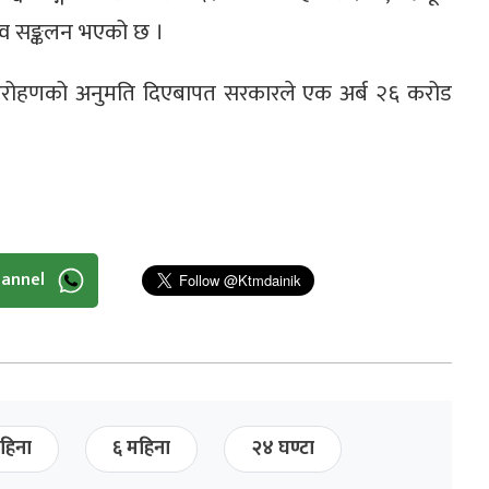
व सङ्कलन भएको छ ।
ल आरोहणको अनुमति दिएबापत सरकारले एक अर्ब २६ करोड
hannel
हिना
६ महिना
२४ घण्टा