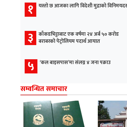
१
यस्तो छ आजका लागि विदेशी मुद्राको विनिमयद
३
काँकडभिट्टाबाट एक वर्षमा २४ अर्ब ५० करोड
बराबरको पेट्रोलियम पदार्थ आयात
५
‘कल बाइसपास’मा संलग्न ४ जना पक्राउ
सम्वन्धित समाचार