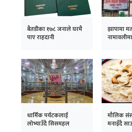
बैतडीका १७८ जनाले घरमै
झापामा म
पाए राहदानी
नामावलीमा न
राष्ट्रिय पर
बढ्दो
धार्मिक पर्यटकलाई
मौलिक संस
लोभ्याउँदै सिसमहल
मनाइँदै सा