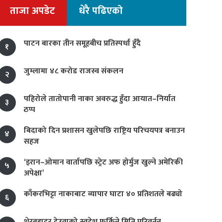
ताजा अपडेट
धेरै पढिएको
पाटन बारका तीन समूहबीच प्रतिस्पर्धा हुँदै
१
जुम्लामा ४८ करोड राजस्व संकलन
२
पहिरोले तातोपानी नाका अवरुद्ध हुँदा आयात–निर्यात
३
ठप्प
बिदाको दिन प्रशासन खुलेपछि राष्ट्रिय परिचयपत्र बनाउन
४
सहज
‘इरान–ओमान वार्तापछि स्ट्रेट अफ होर्मुज खुल्ने अमेरिकी
५
अपेक्षा’
काँकरभिट्टा नाकाबाट व्यापार घाटा ४० प्रतिशतले बढ्यो
६
शेरबहादुर देउवाको स्वदेश फर्किने मिति परिवर्तन