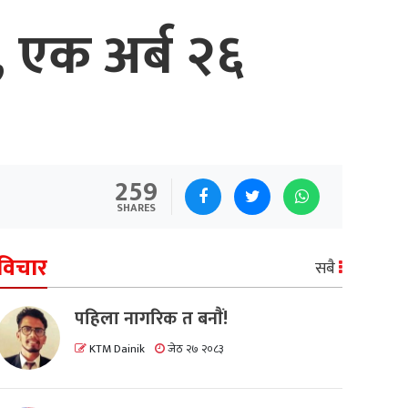
 एक अर्ब २६
259
SHARES
विचार
सबै
पहिला नागरिक त बनाैं!
KTM Dainik
जेठ २७ २०८३