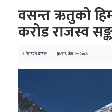
वसन्त ऋतुको हि
करोड राजस्व सङ
केटिएम दैनिक
बुधवार, जेठ २७ २०८३