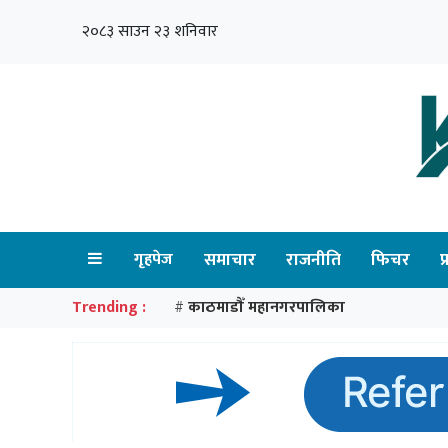
२०८३ साउन २३ शनिवार
गृहपेज
समाचार
राजनीति
फिचर
प
Trending :
काठमाडौँ महानगरपालिका
#