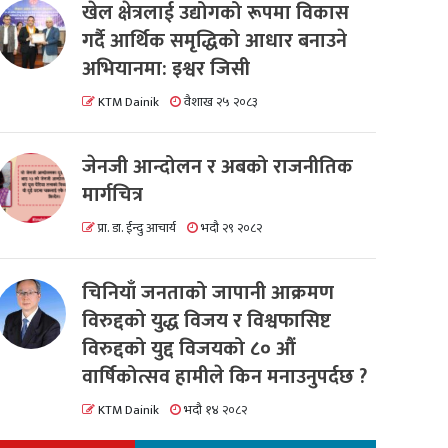
खेल क्षेत्रलाई उद्योगको रूपमा विकास
गर्दै आर्थिक समृद्धिको आधार बनाउने
अभियानमा: इश्वर जिसी
KTM Dainik
वैशाख २५ २०८३
जेनजी आन्दोलन र अबको राजनीतिक
मार्गचित्र
प्रा. डा. ईन्दु आचार्य
भदौ २९ २०८२
चिनियाँ जनताको जापानी आक्रमण
विरुद्दको युद्ध विजय र विश्वफासिष्ट
विरुद्दको युद्द विजयको ८० औं
वार्षिकोत्सव हामीले किन मनाउनुपर्दछ ?
KTM Dainik
भदौ १४ २०८२