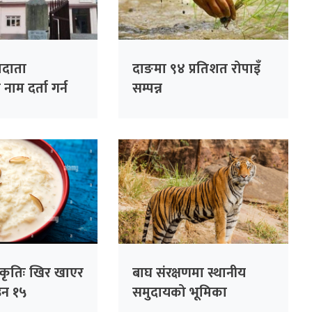
तदाता
दाङमा ९४ प्रतिशत रोपाइँ
ाम दर्ता गर्न
सम्पन्न
िचयपत्रको प्रयोग
्कृतिः खिर खाएर
बाघ संरक्षणमा स्थानीय
उन १५
समुदायको भूमिका
महत्वपूर्ण