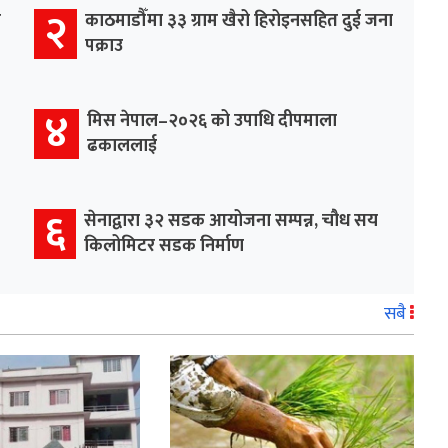
२
र
काठमाडौँमा ३३ ग्राम खैरो हिरोइनसहित दुई जना
पक्राउ
४
मिस नेपाल–२०२६ को उपाधि दीपमाला
ढकाललाई
६
सेनाद्वारा ३२ सडक आयोजना सम्पन्न, चौध सय
किलोमिटर सडक निर्माण
सबै