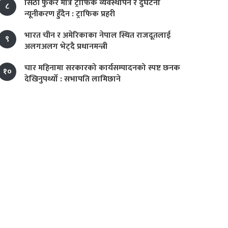
सिठी फुकेर मात्र ट्राफिक व्यवस्थापन र दुर्घटना
८
न्यूनीकरण हुँदैन : ट्राफिक प्रहरी
भारत चीन र अमेरिकाका नेपाल स्थित राजदूतलाई
९
अलगअलग भेट्दै प्रधानमन्त्री
चार महिनामा सरकारको कार्यसम्पादनको स्पष्ट छनक
१०
देखिनुपर्थ्यो : सभापति लामिछाने