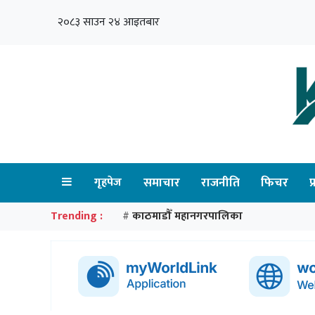
२०८३ साउन २४ आइतबार
गृहपेज
समाचार
राजनीति
फिचर
प
Trending :
काठमाडौँ महानगरपालिका
#