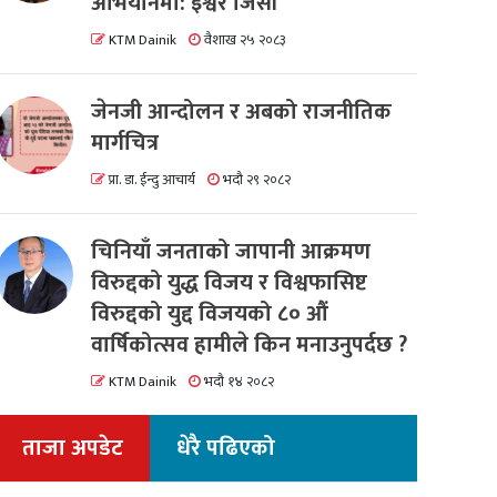
अभियानमा: इश्वर जिसी
KTM Dainik
वैशाख २५ २०८३
जेनजी आन्दोलन र अबको राजनीतिक
मार्गचित्र
प्रा. डा. ईन्दु आचार्य
भदौ २९ २०८२
चिनियाँ जनताको जापानी आक्रमण
विरुद्दको युद्ध विजय र विश्वफासिष्ट
विरुद्दको युद्द विजयको ८० औं
वार्षिकोत्सव हामीले किन मनाउनुपर्दछ ?
KTM Dainik
भदौ १४ २०८२
ताजा अपडेट
धेरै पढिएको