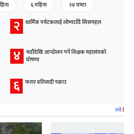
हिना
६ महिना
२४ घण्टा
२
धार्मिक पर्यटकलाई लोभ्याउँदै सिसमहल
४
भदौदेखि आन्दोलन गर्ने शिक्षक महासंघको
घोषणा
६
फरार प्रतिवादी पक्राउ
सबै