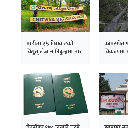
माडीमा २५ मेघावाटको
फापरखेत 
विद्युत् लैजान निकुञ्जमा तार
विकल्पमा 
भूमिगत गरिँदै
बैतडीका १७८ जनाले घरमै
झापामा म