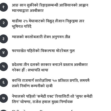
आङ सान सुकीको रिहाइसम्बन्धी आसियानको आह्वान
१
म्यानमाद्वारा अस्वीकार
माडीमा २५ मेघावाटको विद्युत् लैजान निकुञ्जमा तार
२
भूमिगत गरिँदै
ग्यासको कालोबजारी रोक्न अनुगमन तीव्र
३
फापरखेत पहिरोको विकल्पमा मोटरेबल पुल
४
प्रदेशमा तीन दलको सरकार बनाउने प्रस्ताव अस्वीकार
५
गरेका हौँ : सभापति थापा
कान्ति राजमार्ग स्तरोन्नतिमा ५० प्रतिशत प्रगति, समयमै
६
सक्ने निर्माण कम्पनीको दाबी
नेपालको पहिलो ‘कमेडी एक्ट’ रियालिटी शो ‘सुपर कमेडी
७
लिग’ घोषणा, राजेश हमाल मुख्य निर्णायक