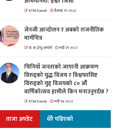
अभियानमा: इश्वर जिसी
KTM Dainik
वैशाख २५ २०८३
जेनजी आन्दोलन र अबको राजनीतिक
मार्गचित्र
प्रा. डा. ईन्दु आचार्य
भदौ २९ २०८२
चिनियाँ जनताको जापानी आक्रमण
विरुद्दको युद्ध विजय र विश्वफासिष्ट
विरुद्दको युद्द विजयको ८० औं
वार्षिकोत्सव हामीले किन मनाउनुपर्दछ ?
KTM Dainik
भदौ १४ २०८२
ताजा अपडेट
धेरै पढिएको