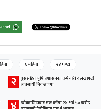
hannel
हिना
६ महिना
२४ घण्टा
२
घुससहित भूमि प्रशासनका कर्मचारी र लेखापढी
व्यवसायी नियन्त्रणमा
४
र
काँकडभिट्टाबाट एक वर्षमा २४ अर्ब ५० करोड
बराबरको पेट्रोलियम पदार्थ आयात