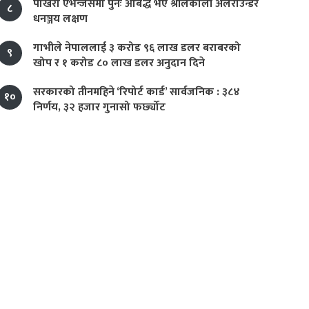
पोखरा एभेन्जर्समा पुनः आबद्ध भए श्रीलंकाली अलराउन्डर
८
धनञ्जय लक्षण
गाभीले नेपाललाई ३ करोड ९६ लाख डलर बराबरको
९
खोप र १ करोड ८० लाख डलर अनुदान दिने
सरकारको तीनमहिने ‘रिपोर्ट कार्ड’ सार्वजनिक : ३८४
१०
निर्णय, ३२ हजार गुनासो फर्छ्योट