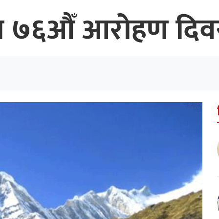
दीमा ७६औँ आरोहण दि