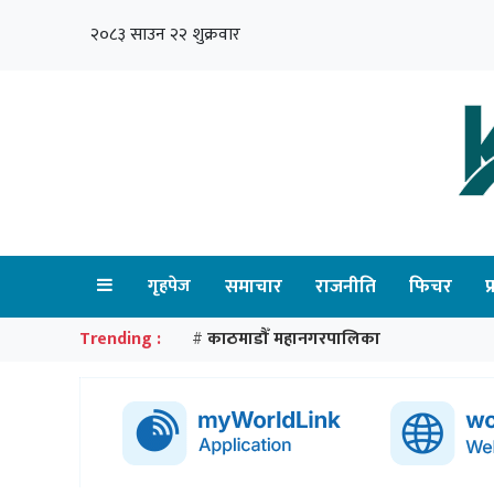
२०८३ साउन २२ शुक्रवार
गृहपेज
समाचार
राजनीति
फिचर
प
Trending :
काठमाडौँ महानगरपालिका
#