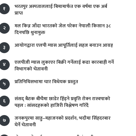
भरतपुर अस्पताललाई बिमामार्फत एक वर्षमा एक अर्ब
१
प्राप्त
मल किन्न जाँदा भारतको जेल परेका नेपाली किसान ३८
२
दिनपछि थुनामुक्त
आयोगद्वारा एलपी ग्यास आपूर्तिलाई सहज बनाउन आग्रह
३
एलपीजी ग्यास लुकाएर बिक्री गर्नेलाई कडा कारबाही गर्ने
४
विभागको चेतावनी
प्रतिनिधिसभामा चार विधेयक प्रस्तुत
५
संसद् बैठक बीचैमा छाडेर हिँड्ने प्रवृत्ति रोक्न रास्वपाको
६
पहल : सांसदहरूको हाजिरी विश्लेषण गरिँदै
जनकपुरमा साहु–महाजनको प्रदर्शन, भदौमा सिंहदरबार
७
घेर्ने चेतावनी