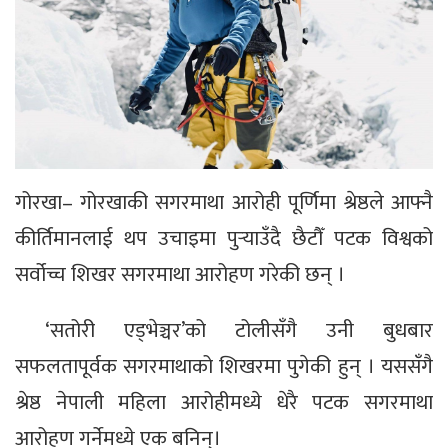
गोरखा– गोरखाकी सगरमाथा आरोही पूर्णिमा श्रेष्ठले आफ्नै
कीर्तिमानलाई थप उचाइमा पुर्‍याउँदै छैटौँ पटक विश्वको
सर्वोच्च शिखर सगरमाथा आरोहण गरेकी छन् ।
‘सतोरी एड्भेञ्चर’को टोलीसँगै उनी बुधबार
सफलतापूर्वक सगरमाथाको शिखरमा पुगेकी हुन् । यससँगै
श्रेष्ठ नेपाली महिला आरोहीमध्ये धेरै पटक सगरमाथा
आरोहण गर्नेमध्ये एक बनिन्।