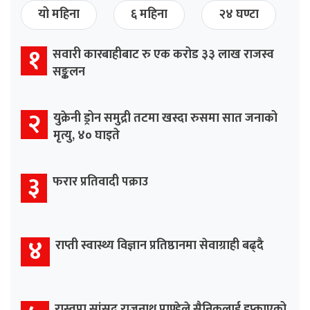
यो महिना
६ महिना
२४ घण्टा
१
सवारी कारबाहीबाट रु एक करोड ३३ लाख राजस्व
सङ्कलन
२
युक्रेनी ड्रोन समुद्री तटमा खस्दा रुसमा सात जनाको
मृत्यु, ४० घाइते
३
फरार प्रतिवादी पक्राउ
४
राप्ती स्वास्थ्य विज्ञान प्रतिष्ठानमा सेवाग्राही बढ्दै
रास्वपा सांसद राजुनाथ पाण्डेले सैनिकलाई हप्काएको