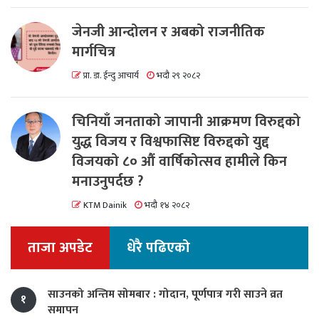
जेनजी आन्दोलन र अबको राजनीतिक
मार्गचित्र
प्रा. डा. ईन्दु आचार्य
भदौ २९ २०८२
चिनियाँ जनताको जापानी आक्रमण विरुद्दको
युद्ध विजय र विश्वफासिष्ट विरुद्दको युद्द
विजयको ८० औं वार्षिकोत्सव हामीले किन
मनाउनुपर्दछ ?
KTM Dainik
भदौ १४ २०८२
ताजा अपडेट
धेरै पढिएको
साउनको अन्तिम सोमबार : गोदान, पूर्णपात्र गरी साउने व्रत
१
समापन