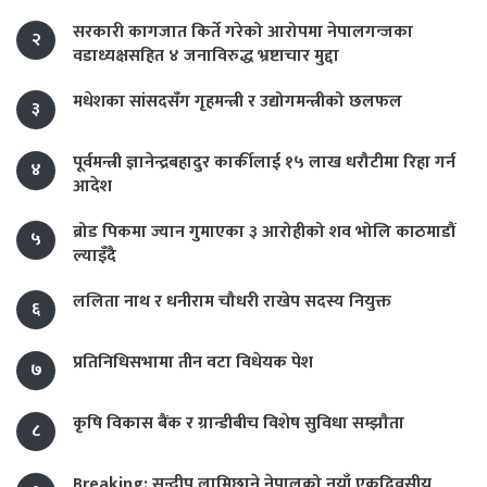
सरकारी कागजात किर्ते गरेको आरोपमा नेपालगन्जका
२
वडाध्यक्षसहित ४ जनाविरुद्ध भ्रष्टाचार मुद्दा
मधेशका सांसदसँग गृहमन्त्री र उद्योगमन्त्रीको छलफल
३
पूर्वमन्त्री ज्ञानेन्द्रबहादुर कार्कीलाई १५ लाख धरौटीमा रिहा गर्न
४
आदेश
ब्रोड पिकमा ज्यान गुमाएका ३ आरोहीको शव भोलि काठमाडौं
५
ल्याइँदै
ललिता नाथ र धनीराम चौधरी राखेप सदस्य नियुक्त
६
प्रतिनिधिसभामा तीन वटा विधेयक पेश
७
कृषि विकास बैंक र ग्रान्डीबीच विशेष सुविधा सम्झौता
८
Breaking: सन्दीप लामिछाने नेपालको नयाँ एकदिवसीय