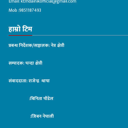
Email:
ktmdainikofficial@gmail.com
Mob :9851187493
हाम्रो टिम
प्रबन्ध निर्देशक/सञ्चालक: नेत्र क्षेत्री
सम्पादक: चन्दा क्षेत्री
संवाददाता: राजेन्द्र थापा
:बिनिता पौडेल
:जिबन नेपाली