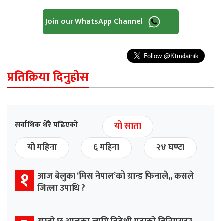
Join our WhatsApp Channel
प्रतिक्रिया दिनुहोस
सर्वाधिक धेरै पढिएको
यो साता
यो महिना
६ महिना
२४ घण्टा
१
आज बेलुका ‘मिस नेपाल’को ग्रान्ड फिनाले,, कसले
जित्ला उपाधि ?