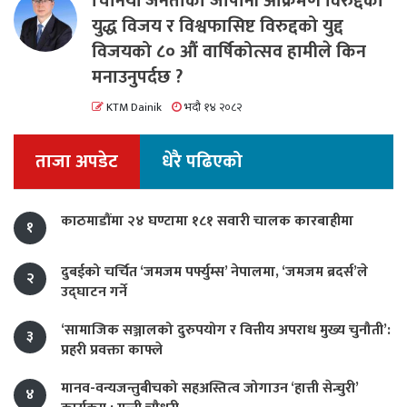
चिनियाँ जनताको जापानी आक्रमण विरुद्दको
युद्ध विजय र विश्वफासिष्ट विरुद्दको युद्द
विजयको ८० औं वार्षिकोत्सव हामीले किन
मनाउनुपर्दछ ?
KTM Dainik
भदौ १४ २०८२
ताजा अपडेट
धेरै पढिएको
काठमाडौंमा २४ घण्टामा १८१ सवारी चालक कारबाहीमा
१
दुबईको चर्चित ‘जमजम पर्फ्युम्स’ नेपालमा, ‘जमजम ब्रदर्स’ले
२
उद्घाटन गर्ने
‘सामाजिक सञ्जालको दुरुपयोग र वित्तीय अपराध मुख्य चुनौती’:
३
प्रहरी प्रवक्ता काफ्ले
मानव-वन्यजन्तुबीचको सहअस्तित्व जोगाउन ‘हात्ती सेन्चुरी’
४