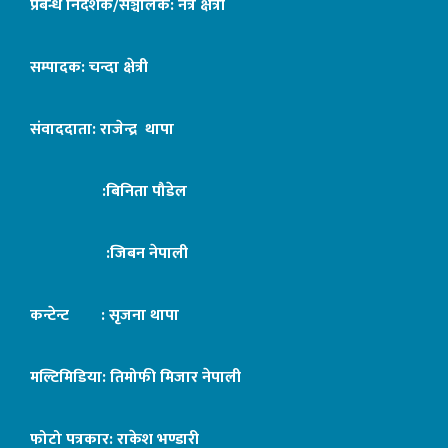
प्रबन्ध निर्देशक/सञ्चालक: नेत्र क्षेत्री
सम्पादक: चन्दा क्षेत्री
संवाददाता: राजेन्द्र थापा
:बिनिता पौडेल
:जिबन नेपाली
कन्टेन्ट : सृजना थापा
मल्टिमिडिया: तिमोफी मिजार नेपाली
फोटो पत्रकार: राकेश भण्डारी