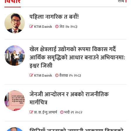
विचार
सबै
पहिला नागरिक त बनाैं!
KTM Dainik
जेठ २७ २०८३
खेल क्षेत्रलाई उद्योगको रूपमा विकास गर्दै
आर्थिक समृद्धिको आधार बनाउने अभियानमा:
इश्वर जिसी
KTM Dainik
वैशाख २५ २०८३
जेनजी आन्दोलन र अबको राजनीतिक
मार्गचित्र
प्रा. डा. ईन्दु आचार्य
भदौ २९ २०८२