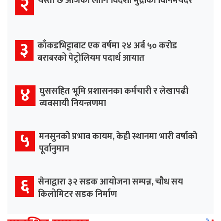
२
यस्तो छ आजका लागि विदेशी मुद्राको विनिमयदर
३
काँकडभिट्टाबाट एक वर्षमा २४ अर्ब ५० करोड
बराबरको पेट्रोलियम पदार्थ आयात
४
घुससहित भूमि प्रशासनका कर्मचारी र लेखापढी
व्यवसायी नियन्त्रणमा
५
मनसुनको प्रभाव कायम, केही स्थानमा भारी वर्षाको
पूर्वानुमान
६
सेनाद्वारा ३२ सडक आयोजना सम्पन्न, चौध सय
किलोमिटर सडक निर्माण