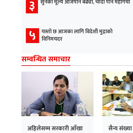
३
सुनको मूल्य आजपनि बढ्यो, चाँदी पनि महँगियो
५
यस्तो छ आजका लागि विदेशी मुद्राको
विनिमयदर
सम्वन्धित समाचार
अहिलेसम्म सरकारी आँखा
सैन्य संख्य