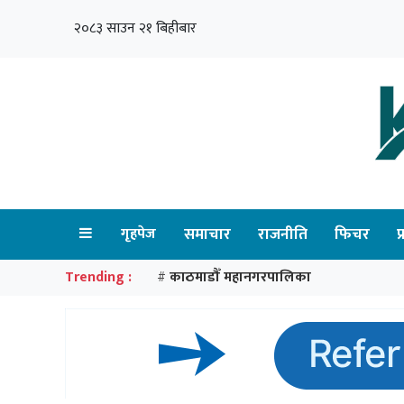
२०८३ साउन २१ बिहीबार
गृहपेज
समाचार
राजनीति
फिचर
प
Trending :
काठमाडौँ महानगरपालिका
#