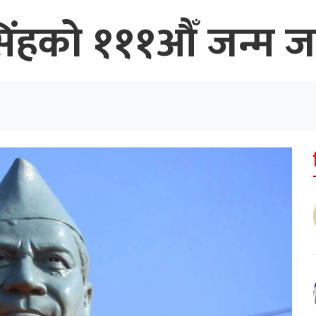
हको १११औँ जन्म जयन