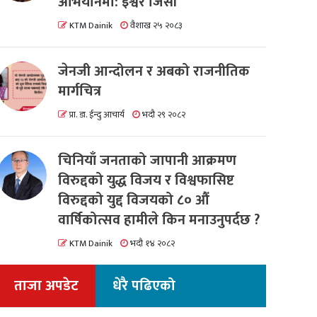
अभियानमा: इश्वर जिसी
KTM Dainik
वैशाख २५ २०८३
जेनजी आन्दोलन र अबको राजनीतिक
मार्गचित्र
प्रा. डा. ईन्दु आचार्य
भदौ २९ २०८२
चिनियाँ जनताको जापानी आक्रमण
विरुद्दको युद्ध विजय र विश्वफासिष्ट
विरुद्दको युद्द विजयको ८० औं
वार्षिकोत्सव हामीले किन मनाउनुपर्दछ ?
KTM Dainik
भदौ १४ २०८२
ताजा अपडेट
धेरै पढिएको