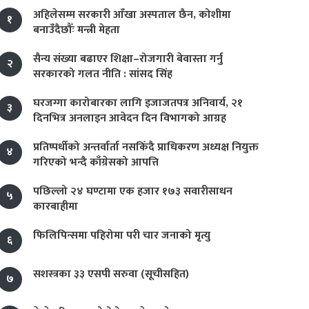
अहिलेसम्म सरकारी आँखा अस्पताल छैन, कोशीमा
१
बनाउँदैछौँः मन्त्री मेहता
सैन्य संख्या बढाएर शिक्षा–रोजगारी बेवास्ता गर्नु
२
सरकारको गलत नीति : सांसद सिंह
घरजग्गा कारोबारका लागि इजाजतपत्र अनिवार्य, २१
३
दिनभित्र अनलाइन आवेदन दिन विभागको आग्रह
प्रतिष्पर्धीको अन्तर्वार्ता नसकिँदै प्राधिकरण अध्यक्ष नियुक्त
४
गरिएको भन्दै काँग्रेसको आपत्ति
पछिल्लो २४ घण्टामा एक हजार १७३ सवारीसाधन
५
कारबाहीमा
फिलिपिन्समा पहिरोमा परी चार जनाको मृत्यु
६
सशस्त्रका ३३ एसपी सरुवा (सूचीसहित)
७