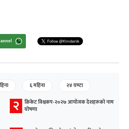
hannel
हिना
६ महिना
२४ घण्टा
२
क्रिकेट विश्वकप-२०२७ आयोजक देशहरूको नाम
घोषणा