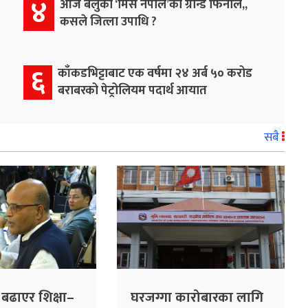
४
आज बेलुका ‘मिस नेपाल’को ग्रान्ड फिनाले,,
कसले जित्ला उपाधि ?
६
काँकडभिट्टाबाट एक वर्षमा २४ अर्ब ५० करोड
बराबरको पेट्रोलियम पदार्थ आयात
सबै
ा बढाएर शिक्षा–
घरजग्गा कारोबारका लागि