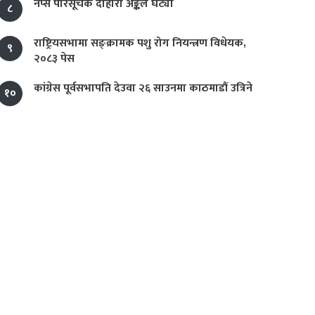
नेप्से परिसूचक दोहोरो अङ्कले घट्यो
८
राष्ट्रियसभामा सङ्क्रामक पशु रोग नियन्त्रण विधेयक,
९
२०८३ पेस
कांग्रेस पूर्वसभापति देउवा २६ साउनमा काठमाडौं उत्रिने
१०