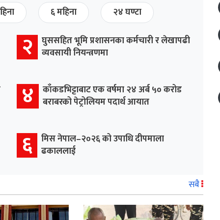
हिना
६ महिना
२४ घण्टा
२
घुससहित भूमि प्रशासनका कर्मचारी र लेखापढी
व्यवसायी नियन्त्रणमा
४
र
काँकडभिट्टाबाट एक वर्षमा २४ अर्ब ५० करोड
बराबरको पेट्रोलियम पदार्थ आयात
६
मिस नेपाल–२०२६ को उपाधि दीपमाला
ढकाललाई
सबै