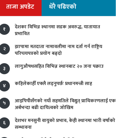
ताजा अपडेट
धेरै पढिएको
देशका विभिन्न स्थानमा सडक अवरुद्ध, यातायात
१
प्रभावित
झापामा मतदाता नामावलीमा नाम दर्ता गर्न राष्ट्रिय
२
परिचयपत्रको प्रयोग बढ्दो
लागुऔषधसहित विभिन्न स्थानबाट २० जना पक्राउ
३
कहिलेकाहीँ एक्लै लड्नुपर्छः प्रधानमन्त्री साह
४
आइपिपीसँगको नयाँ सहमतिले विद्युत् प्राधिकरणलाई एक
५
अर्बभन्दा बढी दायित्वको जोखिम
देशभर मनसुनी वायुको प्रभाव, केही स्थानमा भारी वर्षाको
६
सम्भावना