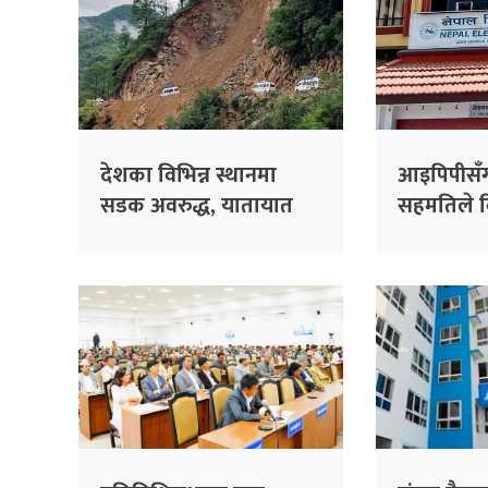
देशका विभिन्न स्थानमा
आइपिपीसँग
सडक अवरुद्ध, यातायात
सहमतिले विद
प्रभावित
प्राधिकर
अर्बभन्दा 
जोखिम