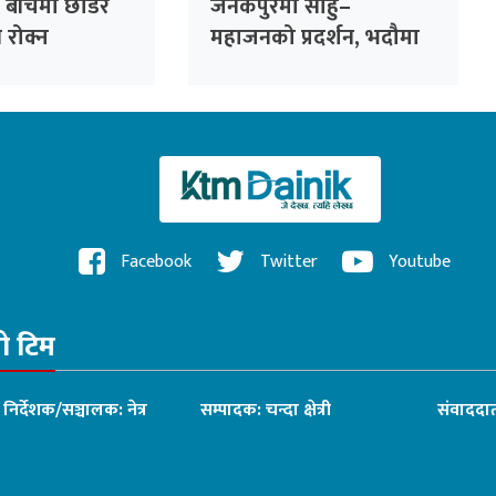
 बीचैमा छाडेर
जनकपुरमा साहु–
्ति रोक्न
महाजनको प्रदर्शन, भदौमा
 पहल :
सिंहदरबार घेर्ने चेतावनी
ो हाजिरी
ँदै
Facebook
Twitter
Youtube
रो टिम
ध निर्देशक/सञ्चालक: नेत्र
सम्पादक: चन्दा क्षेत्री
संवाददात