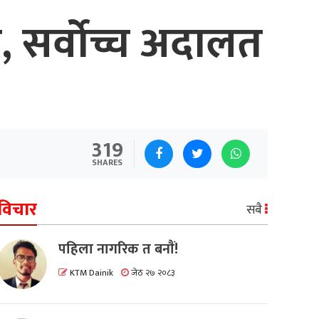
 सर्वोच्च अदालत
319
SHARES
विचार
सबै
पहिला नागरिक त बनाैं!
KTM Dainik
जेठ २७ २०८३