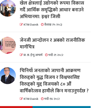
खेल क्षेत्रलाई उद्योगको रूपमा विकास
गर्दै आर्थिक समृद्धिको आधार बनाउने
अभियानमा: इश्वर जिसी
KTM Dainik
वैशाख २५ २०८३
जेनजी आन्दोलन र अबको राजनीतिक
मार्गचित्र
प्रा. डा. ईन्दु आचार्य
भदौ २९ २०८२
चिनियाँ जनताको जापानी आक्रमण
विरुद्दको युद्ध विजय र विश्वफासिष्ट
विरुद्दको युद्द विजयको ८० औं
वार्षिकोत्सव हामीले किन मनाउनुपर्दछ ?
KTM Dainik
भदौ १४ २०८२