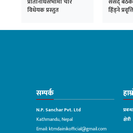
प्रतिनिधिसभामा चार
संसद् बैठक
विधेयक प्रस्तुत
हिँड्ने प्रवृत
रास्वपाको
सांसदहरूक
विश्लेषण गरि
सम्पर्क
हाम्
N.P. Sanchar Pvt. Ltd
प्रबन्
Kathmandu, Nepal
क्षेत्री
Email:
ktmdainikofficial@gmail.com