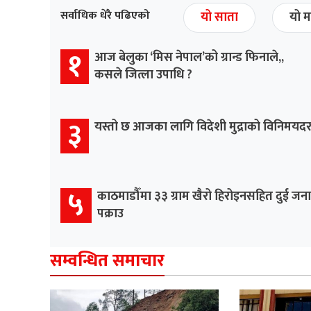
सर्वाधिक धेरै पढिएको
यो साता
यो म
१
आज बेलुका ‘मिस नेपाल’को ग्रान्ड फिनाले,,
कसले जित्ला उपाधि ?
३
यस्तो छ आजका लागि विदेशी मुद्राको विनिमयद
५
काठमाडौँमा ३३ ग्राम खैरो हिरोइनसहित दुई जना
पक्राउ
सम्वन्धित समाचार