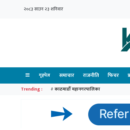
२०८३ साउन २३ शनिवार
गृहपेज
समाचार
राजनीति
फिचर
प
Trending :
काठमाडौँ महानगरपालिका
#