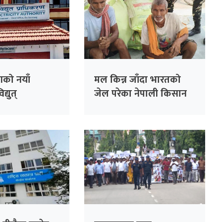
को नयाँ
मल किन्न जाँदा भारतको
्युत्
जेल परेका नेपाली किसान
णलाई एक
३८ दिनपछि थुनामुक्त
बढी दायित्वको