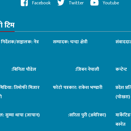
Facebook
Twitter
Youtube
रो टिम
ध निर्देशक/सञ्चालक: नेत्र
सम्पादक: चन्दा क्षेत्री
संवाददात
िनिता पौडेल
:जिबन नेपाली
कन्टेन्
िमिडिया: तिमोफी मिजार
फोटो पत्रकार: राकेश भण्डारी
प्रदेश प्र
ी
(पोखरा)
ल: सुम्मा थापा (जापान)
:सरिता पुरी (अमेरिका)
मार्केटि
बस्नेत