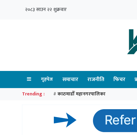
२०८३ साउन २२ शुक्रवार
गृहपेज
समाचार
राजनीति
फिचर
प
Trending :
काठमाडौँ महानगरपालिका
#