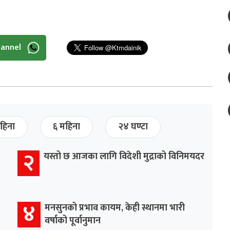
hannel
हिना
६ महिना
२४ घण्टा
२
यस्तो छ आजका लागि विदेशी मुद्राको विनिमयदर
४
मनसुनको प्रभाव कायम, केही स्थानमा भारी
वर्षाको पूर्वानुमान