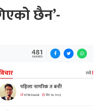
गिएको छैन’-
481
SHARES
विचार
सबै
पहिला नागरिक त बनाैं!
KTM Dainik
जेठ २७ २०८३