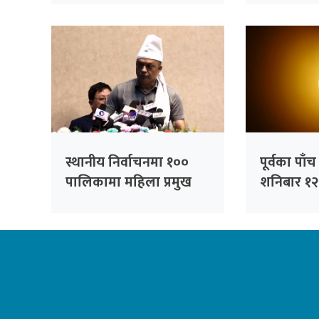
प्रतिबद्धता
सम्बोधन गर्न
स्थानीय निर्वाचनमा १००
पूर्वका पाँ
पालिकामा महिला प्रमुख
शनिबार १२ घ
उम्मेदवार बनाउने कांग्रेसको
अवरुद्ध हुने
तयारी : सभापति थापा