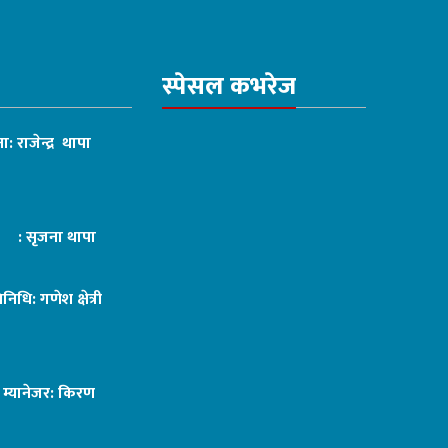
स्पेसल कभरेज
ा: राजेन्द्र थापा
ट : सृजना थापा
तिनिधि: गणेश क्षेत्री
ङ म्यानेजर: किरण