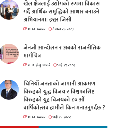
खेल क्षेत्रलाई उद्योगको रूपमा विकास
गर्दै आर्थिक समृद्धिको आधार बनाउने
अभियानमा: इश्वर जिसी
KTM Dainik
वैशाख २५ २०८३
जेनजी आन्दोलन र अबको राजनीतिक
मार्गचित्र
प्रा. डा. ईन्दु आचार्य
भदौ २९ २०८२
चिनियाँ जनताको जापानी आक्रमण
विरुद्दको युद्ध विजय र विश्वफासिष्ट
विरुद्दको युद्द विजयको ८० औं
वार्षिकोत्सव हामीले किन मनाउनुपर्दछ ?
KTM Dainik
भदौ १४ २०८२