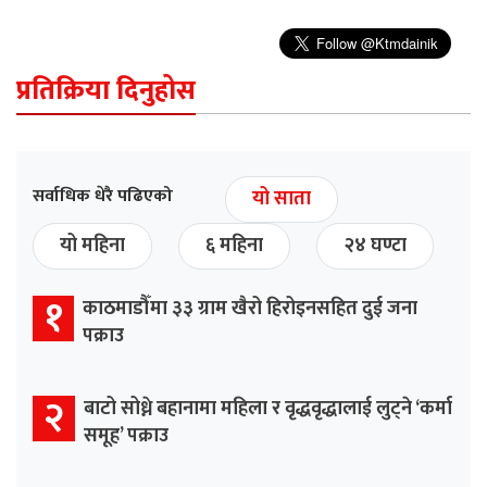
प्रतिक्रिया दिनुहोस
सर्वाधिक धेरै पढिएको
यो साता
यो महिना
६ महिना
२४ घण्टा
१
काठमाडौँमा ३३ ग्राम खैरो हिरोइनसहित दुई जना
पक्राउ
२
बाटो सोध्ने बहानामा महिला र वृद्धवृद्धालाई लुट्ने ‘कर्मा
समूह’ पक्राउ