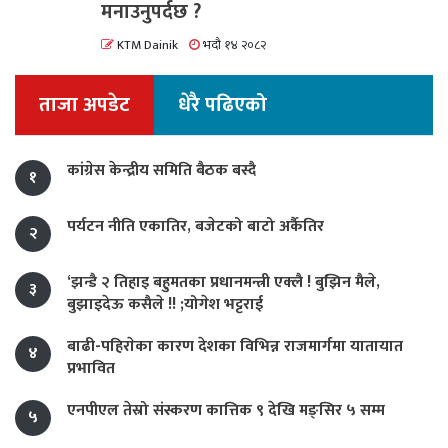
मनाउनुपर्दछ ?
KTM Dainik
भदौ १४ २०८२
ताजा अपडेट
धेरै पढिएको
कांग्रेस केन्द्रीय समिति बैठक बस्दै
१
पर्यटन नीति एकातिर, बजेटको बाटो अर्कैतिर
२
‘झन्डै २ तिहाइ बहुमतका प्रधानमन्त्री एक्लै ! बुझिन मैले,
३
बुझाइदेऊ कसैले !! ;योगेश भट्टराई
बाढी-पहिराेका कारण देशका विभिन्न राजमार्गमा यातायात
४
प्रभावित
एनपीएल तेस्रो संस्करण कात्तिक ९ देखि मङ्सिर ५ सम्म
५