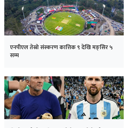
एनपीएल तेस्रो संस्करण कात्तिक ९ देखि मङ्सिर ५
सम्म