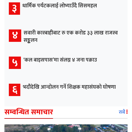
३
धार्मिक पर्यटकलाई लोभ्याउँदै सिसमहल
४
सवारी कारबाहीबाट रु एक करोड ३३ लाख राजस्व
सङ्कलन
५
‘कल बाइसपास’मा संलग्न ४ जना पक्राउ
६
भदौदेखि आन्दोलन गर्ने शिक्षक महासंघको घोषणा
सम्वन्धित समाचार
सबै