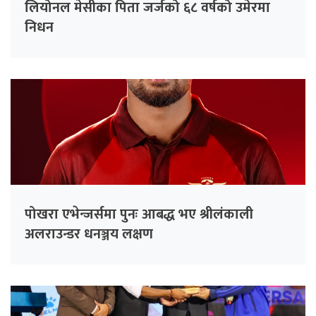
लियोनल मेसीका पिता जर्जको ६८ वर्षको उमेरमा
निधन
पोखरा एभेन्जर्समा पुनः आबद्ध भए श्रीलंकाली
अलराउन्डर धनञ्जय लक्षण