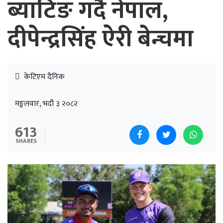
ब्याटिङ गर्दैै नेपाल,
दीपेन्द्रसिंह ऐरी बेन्चमा
केटिएम दैनिक
मङ्गलवार, भदौ ३ २०८२
613
SHARES