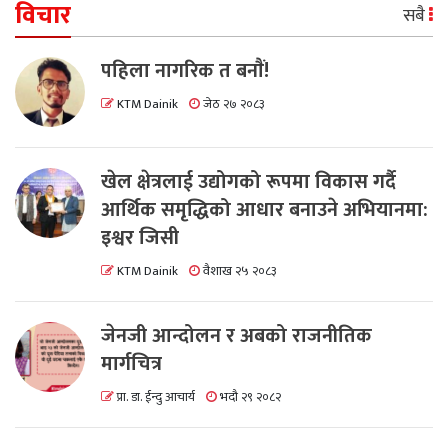
विचार
सबै
पहिला नागरिक त बनाैं!
KTM Dainik
जेठ २७ २०८३
खेल क्षेत्रलाई उद्योगको रूपमा विकास गर्दै
आर्थिक समृद्धिको आधार बनाउने अभियानमा:
इश्वर जिसी
KTM Dainik
वैशाख २५ २०८३
जेनजी आन्दोलन र अबको राजनीतिक
मार्गचित्र
प्रा. डा. ईन्दु आचार्य
भदौ २९ २०८२