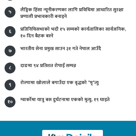
लैङ्गिक हिंसा न्यूनीकरणका लागि प्रविधिमा आधारित सुरक्षा
५
प्रणाली प्रभावकारी बनाइने
प्रतिनिधिसभाको भदौ १५ सम्मको कार्यतालिका सार्वजनिक,
६
१० दिन बैठक बस्ने
भारतीय सेना प्रमुख साउन ३१ गते नेपाल आउँदै
७
दाङमा ९४ प्रतिशत रोपाइँ सम्पन्न
८
रोल्पामा खोलाले बगाउँदा एक वृद्धको *मृ*त्यु
९
ग्वार्कोमा यात्रु बस दुर्घटनामा एकको मृत्यु, १९ घाइते
१०