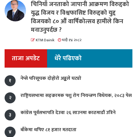
चिनियाँ जनताको जापानी आक्रमण विरुद्दको
युद्ध विजय र विश्वफासिष्ट विरुद्दको युद्द
विजयको ८० औं वार्षिकोत्सव हामीले किन
मनाउनुपर्दछ ?
KTM Dainik
भदौ १४ २०८२
ताजा अपडेट
धेरै पढिएको
नेप्से परिसूचक दोहोरो अङ्कले घट्यो
१
राष्ट्रियसभामा सङ्क्रामक पशु रोग नियन्त्रण विधेयक, २०८३ पेस
२
कांग्रेस पूर्वसभापति देउवा २६ साउनमा काठमाडौं उत्रिने
३
बाँकेमा थपिए ८१ हजार मतदाता
४