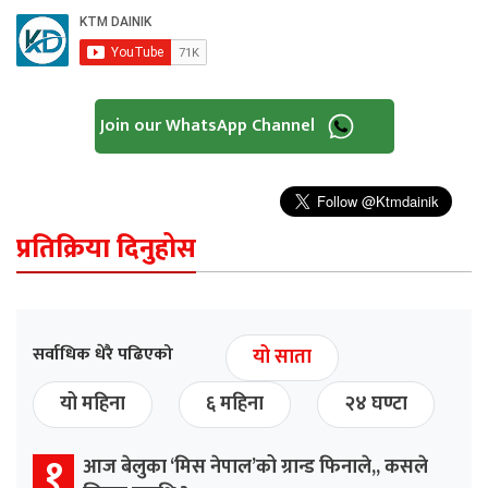
Join our WhatsApp Channel
प्रतिक्रिया दिनुहोस
सर्वाधिक धेरै पढिएको
यो साता
यो महिना
६ महिना
२४ घण्टा
१
आज बेलुका ‘मिस नेपाल’को ग्रान्ड फिनाले,, कसले