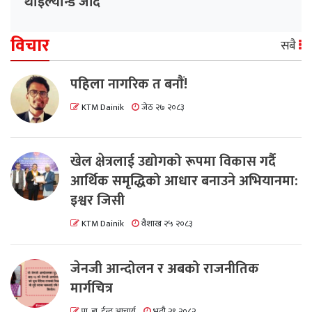
थाइल्यान्ड जाँदै
विचार
सबै
पहिला नागरिक त बनाैं!
KTM Dainik
जेठ २७ २०८३
खेल क्षेत्रलाई उद्योगको रूपमा विकास गर्दै
आर्थिक समृद्धिको आधार बनाउने अभियानमा:
इश्वर जिसी
KTM Dainik
वैशाख २५ २०८३
जेनजी आन्दोलन र अबको राजनीतिक
मार्गचित्र
प्रा. डा. ईन्दु आचार्य
भदौ २९ २०८२