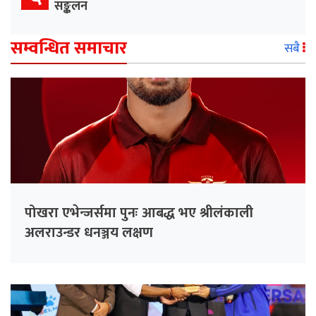
सङ्कलन
सम्वन्धित समाचार
सबै
पोखरा एभेन्जर्समा पुनः आबद्ध भए श्रीलंकाली
अलराउन्डर धनञ्जय लक्षण