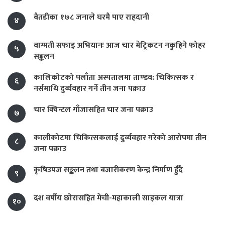
बैतडीका १७८ जनाले घरमै पाए राहदानी
४
वाग्मती सफाइ अभियानः आज चार मेट्रिकटन नकुहिने फोहर
५
सङ्कलन
कालिकोटको पलाँता अस्पतालमा ताण्डव: चिकित्सक र
६
नर्समाथि दुर्व्यवहार गर्ने तीन जना पक्राउ
चार क्विन्टल गाँजासहित चार जना पक्राउ
७
कालीकोटमा चिकित्सकलाई दुर्व्यवहार गरेको आरोपमा तीन
८
जना पक्राउ
कृषिउपज सङ्कलन तथा बजारीकरण केन्द्र निर्माण हुँदै
९
दश वर्षीय छोरासहित मेची-महाकाली साइकल यात्रा
१०