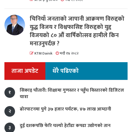
चिनियाँ जनताको जापानी आक्रमण विरुद्दको
युद्ध विजय र विश्वफासिष्ट विरुद्दको युद्द
विजयको ८० औं वार्षिकोत्सव हामीले किन
मनाउनुपर्दछ ?
KTM Dainik
भदौ १४ २०८२
ताजा अपडेट
धेरै पढिएको
सिकाइ चौतारी: शिक्षामा गुणस्तर र पहुँच विस्तारको डिजिटल
१
यात्रा
ढोरपाटनमा पुगे ३७ हजार पर्यटक, ४७ लाख आम्दानी
२
दुई दशकपछि फेरि चल्यो हेटौंडा कपडा उद्योगको तान
३