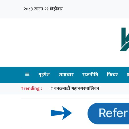
२०८३ साउन २१ बिहीबार
गृहपेज
समाचार
राजनीति
फिचर
प
Trending :
काठमाडौँ महानगरपालिका
#