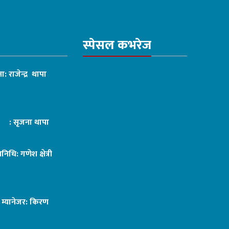
स्पेसल कभरेज
ा: राजेन्द्र थापा
ट : सृजना थापा
तिनिधि: गणेश क्षेत्री
ङ म्यानेजर: किरण