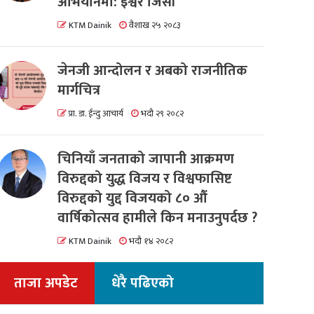
अभियानमा: इश्वर जिसी
KTM Dainik
वैशाख २५ २०८३
जेनजी आन्दोलन र अबको राजनीतिक
मार्गचित्र
प्रा. डा. ईन्दु आचार्य
भदौ २९ २०८२
चिनियाँ जनताको जापानी आक्रमण
विरुद्दको युद्ध विजय र विश्वफासिष्ट
विरुद्दको युद्द विजयको ८० औं
वार्षिकोत्सव हामीले किन मनाउनुपर्दछ ?
KTM Dainik
भदौ १४ २०८२
ताजा अपडेट
धेरै पढिएको