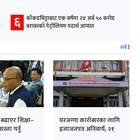
६
काँकडभिट्टाबाट एक वर्षमा २४ अर्ब ५० करोड
बराबरको पेट्रोलियम पदार्थ आयात
सबै
ा बढाएर शिक्षा–
घरजग्गा कारोबारका लागि
स्ता गर्नु
इजाजतपत्र अनिवार्य, २१
गलत नीति :
दिनभित्र अनलाइन आवेदन