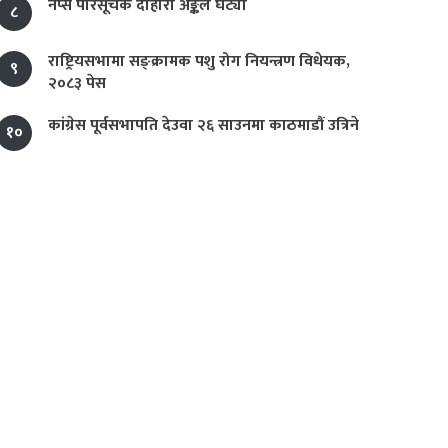
नेप्से परिसूचक दोहोरो अङ्कले घट्यो
८
राष्ट्रियसभामा सङ्क्रामक पशु रोग नियन्त्रण विधेयक,
९
२०८३ पेस
कांग्रेस पूर्वसभापति देउवा २६ साउनमा काठमाडौं उत्रिने
१०