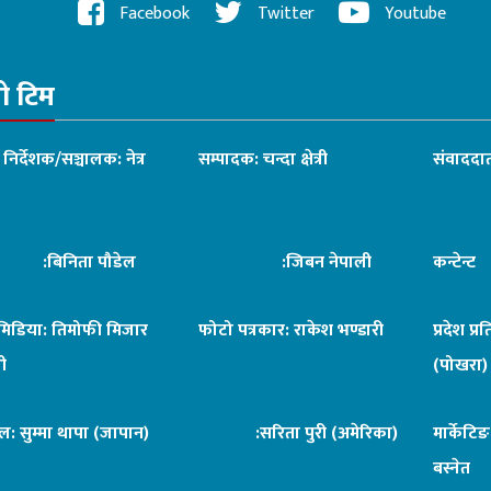
Facebook
Twitter
Youtube
रो टिम
ध निर्देशक/सञ्चालक: नेत्र
सम्पादक: चन्दा क्षेत्री
संवाददात
िनिता पौडेल
:जिबन नेपाली
कन्टेन्
िमिडिया: तिमोफी मिजार
फोटो पत्रकार: राकेश भण्डारी
प्रदेश प्र
ी
(पोखरा)
ल: सुम्मा थापा (जापान)
:सरिता पुरी (अमेरिका)
मार्केटि
बस्नेत