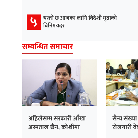
५
यस्तो छ आजका लागि विदेशी मुद्राको
विनिमयदर
सम्वन्धित समाचार
अहिलेसम्म सरकारी आँखा
सैन्य संख्य
अस्पताल छैन, कोशीमा
रोजगारी बेवा
बनाउँदैछौँः मन्त्री मेहता
सरकारको 