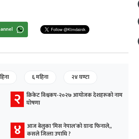
hannel
हिना
६ महिना
२४ घण्टा
२
क्रिकेट विश्वकप-२०२७ आयोजक देशहरूको नाम
घोषणा
४
आज बेलुका ‘मिस नेपाल’को ग्रान्ड फिनाले,,
कसले जित्ला उपाधि ?