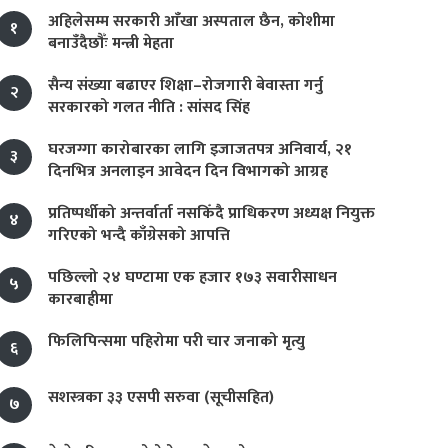
अहिलेसम्म सरकारी आँखा अस्पताल छैन, कोशीमा
१
बनाउँदैछौँः मन्त्री मेहता
सैन्य संख्या बढाएर शिक्षा–रोजगारी बेवास्ता गर्नु
२
सरकारको गलत नीति : सांसद सिंह
घरजग्गा कारोबारका लागि इजाजतपत्र अनिवार्य, २१
३
दिनभित्र अनलाइन आवेदन दिन विभागको आग्रह
प्रतिष्पर्धीको अन्तर्वार्ता नसकिँदै प्राधिकरण अध्यक्ष नियुक्त
४
गरिएको भन्दै काँग्रेसको आपत्ति
पछिल्लो २४ घण्टामा एक हजार १७३ सवारीसाधन
५
कारबाहीमा
फिलिपिन्समा पहिरोमा परी चार जनाको मृत्यु
६
सशस्त्रका ३३ एसपी सरुवा (सूचीसहित)
७