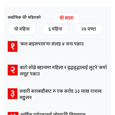
सर्वाधिक धेरै पढिएको
यो साता
यो महिना
६ महिना
२४ घण्टा
१
‘कल बाइसपास’मा संलग्न ४ जना पक्राउ
२
बाटो सोध्ने बहानामा महिला र वृद्धवृद्धालाई लुट्ने ‘कर्मा
समूह’ पक्राउ
३
सवारी कारबाहीबाट रु एक करोड ३३ लाख राजस्व
सङ्कलन