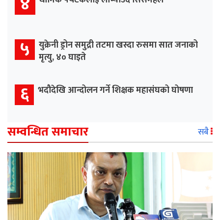
४
धार्मिक पर्यटकलाई लोभ्याउँदै सिसमहल
५
युक्रेनी ड्रोन समुद्री तटमा खस्दा रुसमा सात जनाको
मृत्यु, ४० घाइते
६
भदौदेखि आन्दोलन गर्ने शिक्षक महासंघको घोषणा
सम्वन्धित समाचार
सबै