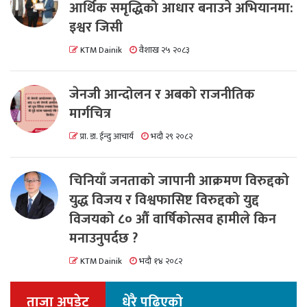
आर्थिक समृद्धिको आधार बनाउने अभियानमा:
इश्वर जिसी
KTM Dainik
वैशाख २५ २०८३
जेनजी आन्दोलन र अबको राजनीतिक
मार्गचित्र
प्रा. डा. ईन्दु आचार्य
भदौ २९ २०८२
चिनियाँ जनताको जापानी आक्रमण विरुद्दको
युद्ध विजय र विश्वफासिष्ट विरुद्दको युद्द
विजयको ८० औं वार्षिकोत्सव हामीले किन
मनाउनुपर्दछ ?
KTM Dainik
भदौ १४ २०८२
ताजा अपडेट
धेरै पढिएको