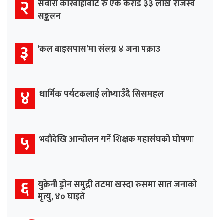
२
सवारी कारबाहीबाट रु एक करोड ३३ लाख राजस्व
सङ्कलन
३
‘कल बाइसपास’मा संलग्न ४ जना पक्राउ
४
धार्मिक पर्यटकलाई लोभ्याउँदै सिसमहल
५
भदौदेखि आन्दोलन गर्ने शिक्षक महासंघको घोषणा
६
युक्रेनी ड्रोन समुद्री तटमा खस्दा रुसमा सात जनाको
मृत्यु, ४० घाइते