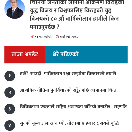
चिनियाँ जनताको जापानी आक्रमण विरुद्दको
युद्ध विजय र विश्वफासिष्ट विरुद्दको युद्द
विजयको ८० औं वार्षिकोत्सव हामीले किन
मनाउनुपर्दछ ?
KTM Dainik
भदौ १४ २०८२
ताजा अपडेट
धेरै पढिएको
टर्की–साउदी–पाकिस्तान रक्षा सम्झौता विस्तारको तयारी
१
आणविक नीतिमा पुनर्विचारको सङ्केतपछि जापानमा चिन्ता
२
विविधतामा एकताले राष्ट्रिय अखण्डता बलियो बनाउँछ : राष्ट्रपति
३
सुनको मूल्य ३ लाख नाघ्यो, तोलामा ४ हजार ८ सयले वृद्धि
४