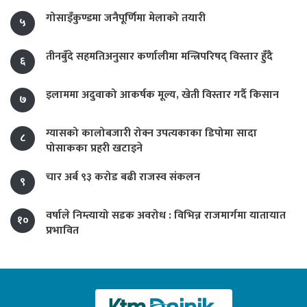
गोसाइँकुण्डमा जनैपूर्णिमा मेलाको तयारी
५
तीनबुँदे सहमतिअनुसार कर्णालीमा मन्त्रिपरिषद् विस्तार हुँदै
६
इलाममा अदुवाको आकर्षक मूल्य, खेती विस्तार गर्दै किसान
७
ग्यासको कालोबजारी रोक्न उपत्यकाका डिपोमा सादा
८
पोसाकका प्रहरी खटाइने
चार अर्ब ९३ करोड बढी राजस्व संकलन
९
वर्षाले निम्त्यायो सडक अवरोध : विभिन्न राजमार्गमा यातायात
१०
प्रभावित