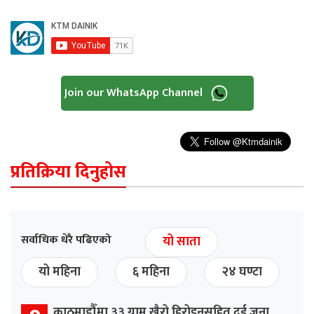
Join our WhatsApp Channel
प्रतिक्रिया दिनुहोस
सर्वाधिक धेरै पढिएको
यो साता
यो महिना
६ महिना
२४ घण्टा
काठमाडौँमा ३३ ग्राम खैरो हिरोइनसहित दुई जना