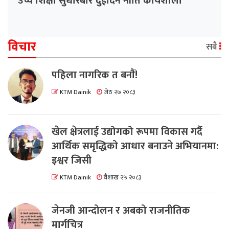
उच्च शिक्षा सुधारबारे दुईदिने नीति कार्यशाला
विचार
सबै
पहिला नागरिक त बनाैं!
KTM Dainik
जेठ २७ २०८३
खेल क्षेत्रलाई उद्योगको रूपमा विकास गर्दै
आर्थिक समृद्धिको आधार बनाउने अभियानमा:
इश्वर जिसी
KTM Dainik
वैशाख २५ २०८३
जेनजी आन्दोलन र अबको राजनीतिक
मार्गचित्र