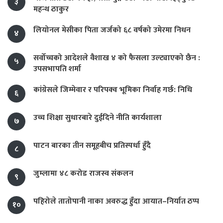
३
महन्थ ठाकुर
लियोनल मेसीका पिता जर्जको ६८ वर्षको उमेरमा निधन
४
सर्वोच्चको आदेशले वैशाख ४ को फैसला उल्ट्याएको छैन :
५
उपसभापति शर्मा
कांग्रेसले जिम्मेवार र परिपक्व भूमिका निर्वाह गर्छ: निधि
६
उच्च शिक्षा सुधारबारे दुईदिने नीति कार्यशाला
७
पाटन बारका तीन समूहबीच प्रतिस्पर्धा हुँदै
८
जुम्लामा ४८ करोड राजस्व संकलन
९
पहिरोले तातोपानी नाका अवरुद्ध हुँदा आयात–निर्यात ठप्प
१०