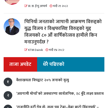
प्रा. डा. ईन्दु आचार्य
भदौ २९ २०८२
चिनियाँ जनताको जापानी आक्रमण विरुद्दको
युद्ध विजय र विश्वफासिष्ट विरुद्दको युद्द
विजयको ८० औं वार्षिकोत्सव हामीले किन
मनाउनुपर्दछ ?
KTM Dainik
भदौ १४ २०८२
ताजा अपडेट
धेरै पढिएको
वैशाखयता विपद्बाट २०५ जनाको मृत्यु
१
‘अग्रगामी मोर्चा’को अवधारणा सार्वजनिक, २८ बुँदे लक्ष्य प्रस्ताव
२
‘राजनीति डर्टी गेम हो, सत्ता पुग्न टेढा–मेढा बाटो हिँड्नुपर्छ’ –