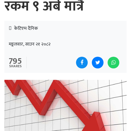
रकम ९ अर्ब मात्रै
केटिएम दैनिक
मङ्गलवार, साउन २१ २०८२
795
SHARES