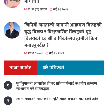
मार्गचित्र
प्रा. डा. ईन्दु आचार्य
भदौ २९ २०८२
चिनियाँ जनताको जापानी आक्रमण विरुद्दको
युद्ध विजय र विश्वफासिष्ट विरुद्दको युद्द
विजयको ८० औं वार्षिकोत्सव हामीले किन
मनाउनुपर्दछ ?
KTM Dainik
भदौ १४ २०८२
ताजा अपडेट
धेरै पढिएको
पूर्वानुमानमा आधारित विपद् प्रतिकार्यलाई स्थानीय तहसम्म
१
संस्थागत गर्ने प्रतिबद्धता
खाना पकाउने ग्यासको आपूर्ति सहज बनाउन सांसदको जोड
२