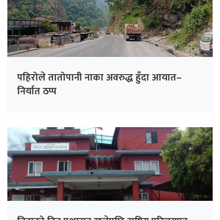
पहिरोले तातोपानी नाका अवरुद्ध हुँदा आयात–
निर्यात ठप्प