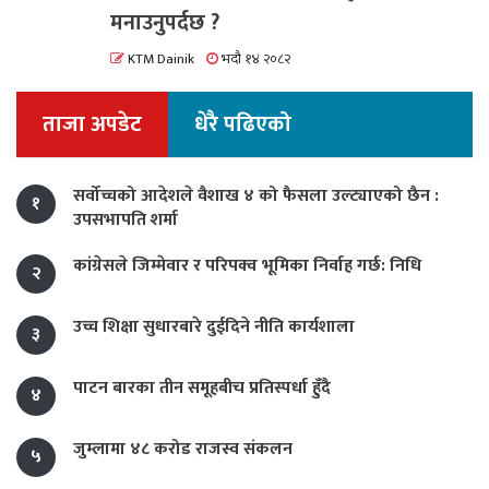
मनाउनुपर्दछ ?
KTM Dainik
भदौ १४ २०८२
ताजा अपडेट
धेरै पढिएको
सर्वोच्चको आदेशले वैशाख ४ को फैसला उल्ट्याएको छैन :
१
उपसभापति शर्मा
कांग्रेसले जिम्मेवार र परिपक्व भूमिका निर्वाह गर्छ: निधि
२
उच्च शिक्षा सुधारबारे दुईदिने नीति कार्यशाला
३
पाटन बारका तीन समूहबीच प्रतिस्पर्धा हुँदै
४
जुम्लामा ४८ करोड राजस्व संकलन
५