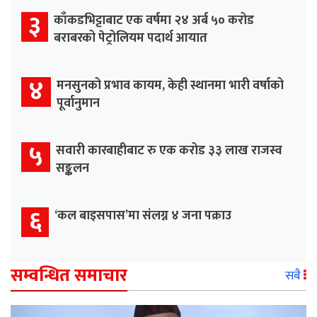
३
काँकडभिट्टाबाट एक वर्षमा २४ अर्ब ५० करोड
बराबरको पेट्रोलियम पदार्थ आयात
४
मनसुनको प्रभाव कायम, केही स्थानमा भारी वर्षाको
पूर्वानुमान
५
सवारी कारबाहीबाट रु एक करोड ३३ लाख राजस्व
सङ्कलन
६
‘कल बाइसपास’मा संलग्न ४ जना पक्राउ
सम्वन्धित समाचार
सबै