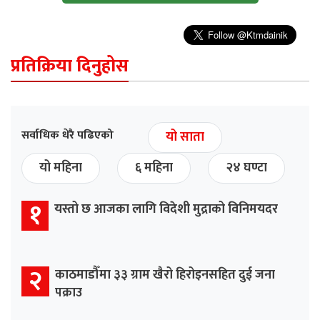
प्रतिक्रिया दिनुहोस
सर्वाधिक धेरै पढिएको
यो साता
यो महिना
६ महिना
२४ घण्टा
१
यस्तो छ आजका लागि विदेशी मुद्राको विनिमयदर
२
काठमाडौँमा ३३ ग्राम खैरो हिरोइनसहित दुई जना
पक्राउ