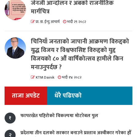
जेनजी आन्दोलन र अबको राजनीतिक
मार्गचित्र
प्रा. डा. ईन्दु आचार्य
भदौ २९ २०८२
चिनियाँ जनताको जापानी आक्रमण विरुद्दको
युद्ध विजय र विश्वफासिष्ट विरुद्दको युद्द
विजयको ८० औं वार्षिकोत्सव हामीले किन
मनाउनुपर्दछ ?
KTM Dainik
भदौ १४ २०८२
ताजा अपडेट
धेरै पढिएको
फापरखेत पहिरोको विकल्पमा मोटरेबल पुल
१
प्रदेशमा तीन दलको सरकार बनाउने प्रस्ताव अस्वीकार गरेका हौँ
२