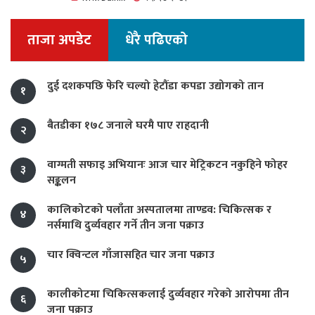
ताजा अपडेट
धेरै पढिएको
दुई दशकपछि फेरि चल्यो हेटौंडा कपडा उद्योगको तान
१
बैतडीका १७८ जनाले घरमै पाए राहदानी
२
वाग्मती सफाइ अभियानः आज चार मेट्रिकटन नकुहिने फोहर
३
सङ्कलन
कालिकोटको पलाँता अस्पतालमा ताण्डव: चिकित्सक र
४
नर्समाथि दुर्व्यवहार गर्ने तीन जना पक्राउ
चार क्विन्टल गाँजासहित चार जना पक्राउ
५
कालीकोटमा चिकित्सकलाई दुर्व्यवहार गरेको आरोपमा तीन
६
जना पक्राउ