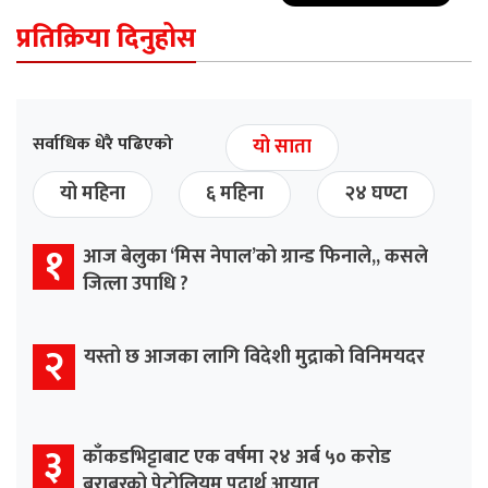
प्रतिक्रिया दिनुहोस
सर्वाधिक धेरै पढिएको
यो साता
यो महिना
६ महिना
२४ घण्टा
१
आज बेलुका ‘मिस नेपाल’को ग्रान्ड फिनाले,, कसले
जित्ला उपाधि ?
२
यस्तो छ आजका लागि विदेशी मुद्राको विनिमयदर
३
काँकडभिट्टाबाट एक वर्षमा २४ अर्ब ५० करोड
बराबरको पेट्रोलियम पदार्थ आयात