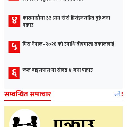
४
काठमाडौँमा ३३ ग्राम खैरो हिरोइनसहित दुई जना
पक्राउ
५
मिस नेपाल–२०२६ को उपाधि दीपमाला ढकाललाई
६
‘कल बाइसपास’मा संलग्न ४ जना पक्राउ
सम्वन्धित समाचार
सबै