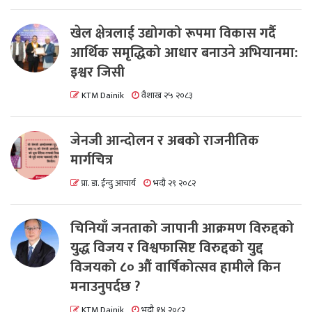
खेल क्षेत्रलाई उद्योगको रूपमा विकास गर्दै
आर्थिक समृद्धिको आधार बनाउने अभियानमा:
इश्वर जिसी
KTM Dainik
वैशाख २५ २०८३
जेनजी आन्दोलन र अबको राजनीतिक
मार्गचित्र
प्रा. डा. ईन्दु आचार्य
भदौ २९ २०८२
चिनियाँ जनताको जापानी आक्रमण विरुद्दको
युद्ध विजय र विश्वफासिष्ट विरुद्दको युद्द
विजयको ८० औं वार्षिकोत्सव हामीले किन
मनाउनुपर्दछ ?
KTM Dainik
भदौ १४ २०८२