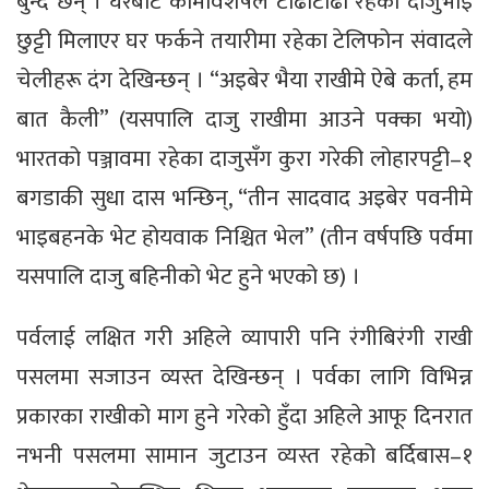
बुन्दै छन् । घरबाट कामविशेषले टाढाटाढा रहेका दाजुभाइ
छुट्टी मिलाएर घर फर्कने तयारीमा रहेका टेलिफोन संवादले
चेलीहरू दंग देखिन्छन् । “अइबेर भैया राखीमे ऐबे कर्ता, हम
बात कैली” (यसपालि दाजु राखीमा आउने पक्का भयो)
भारतको पञ्जावमा रहेका दाजुसँग कुरा गरेकी लोहारपट्टी–१
बगडाकी सुधा दास भन्छिन्, “तीन सादवाद अइबेर पवनीमे
भाइबहनके भेट होयवाक निश्चित भेल” (तीन वर्षपछि पर्वमा
यसपालि दाजु बहिनीको भेट हुने भएको छ) ।
पर्वलाई लक्षित गरी अहिले व्यापारी पनि रंगीबिरंगी राखी
पसलमा सजाउन व्यस्त देखिन्छन् । पर्वका लागि विभिन्न
प्रकारका राखीको माग हुने गरेको हुँदा अहिले आफू दिनरात
नभनी पसलमा सामान जुटाउन व्यस्त रहेको बर्दिबास–१