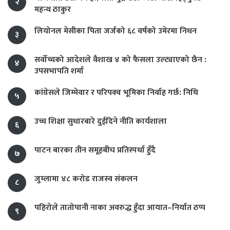
२
महन्थ ठाकुर
लियोनल मेसीका पिता जर्जको ६८ वर्षको उमेरमा निधन
३
सर्वोच्चको आदेशले वैशाख ४ को फैसला उल्ट्याएको छैन :
४
उपसभापति शर्मा
कांग्रेसले जिम्मेवार र परिपक्व भूमिका निर्वाह गर्छ: निधि
५
उच्च शिक्षा सुधारबारे दुईदिने नीति कार्यशाला
६
पाटन बारका तीन समूहबीच प्रतिस्पर्धा हुँदै
७
जुम्लामा ४८ करोड राजस्व संकलन
८
पहिरोले तातोपानी नाका अवरुद्ध हुँदा आयात–निर्यात ठप्प
९