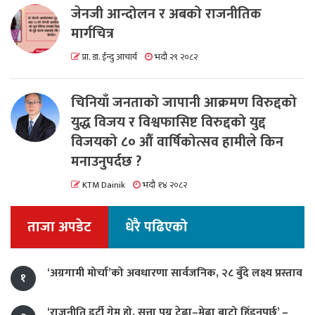
जेनजी आन्दोलन र अबको राजनीतिक
मार्गचित्र
प्रा. डा. ईन्दु आचार्य
भदौ २९ २०८२
चिनियाँ जनताको जापानी आक्रमण विरुद्दको
युद्ध विजय र विश्वफासिष्ट विरुद्दको युद्द
विजयको ८० औं वार्षिकोत्सव हामीले किन
मनाउनुपर्दछ ?
KTM Dainik
भदौ १४ २०८२
ताजा अपडेट
धेरै पढिएको
‘अग्रगामी मोर्चा’को अवधारणा सार्वजनिक, २८ बुँदे लक्ष्य प्रस्ताव
१
‘राजनीति डर्टी गेम हो, सत्ता पुग्न टेढा–मेढा बाटो हिँड्नुपर्छ’ –