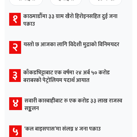
१
काठमाडौँमा ३३ ग्राम खैरो हिरोइनसहित दुई जना
पक्राउ
२
यस्तो छ आजका लागि विदेशी मुद्राको विनिमयदर
३
काँकडभिट्टाबाट एक वर्षमा २४ अर्ब ५० करोड
बराबरको पेट्रोलियम पदार्थ आयात
४
सवारी कारबाहीबाट रु एक करोड ३३ लाख राजस्व
सङ्कलन
५
‘कल बाइसपास’मा संलग्न ४ जना पक्राउ