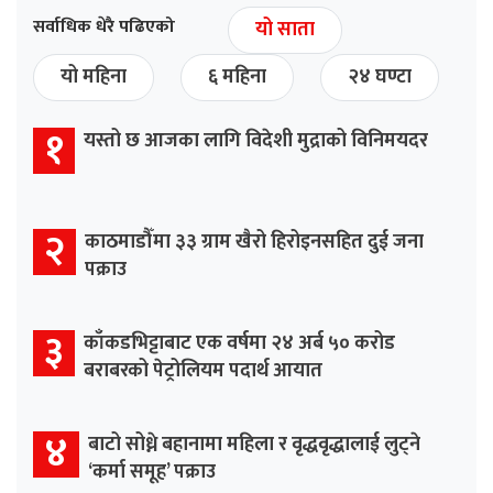
सर्वाधिक धेरै पढिएको
यो साता
यो महिना
६ महिना
२४ घण्टा
१
यस्तो छ आजका लागि विदेशी मुद्राको विनिमयदर
२
काठमाडौँमा ३३ ग्राम खैरो हिरोइनसहित दुई जना
पक्राउ
३
काँकडभिट्टाबाट एक वर्षमा २४ अर्ब ५० करोड
बराबरको पेट्रोलियम पदार्थ आयात
४
बाटो सोध्ने बहानामा महिला र वृद्धवृद्धालाई लुट्ने
‘कर्मा समूह’ पक्राउ