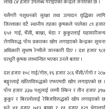
लाख ८४ हजार उपलब्ध गराइएको केन्द्रले जनाएको छ ।
यसैगरी पशुधनको सुरक्षा तथा उत्पादन वृद्धिका लागि
जिल्लाका वटै स्थानीय तहका कृषकले पालेका ८९ हजार
६५१ गाई, भैँसी, बाख्रा, भेडा र कुकुरलाई महामारीजन्य
रोगविरुद्ध पाँच प्रकारका खोप लगाइएको केन्द्रका सूचना
अधिकारी सुभाष रेग्मीले जानकारी दिए । दश हजार ९८१
घरधुरी कृषक लाभान्वित भएका उनले बताए ।
दश हजार १०८ गाई/गोरु, १६ हजार २८६ भैँसी/राँगो र २८७
बङ्गुरलाई खोरेतविरुद्धको एफएमडी खोप लगाइएको छ ।
पाँच हजार ३३७ पशुलाई लम्पी स्किन र तीन हजार ३९७
कुकुर र बिरालोलाई रेबिजविरुद्धको खोप लगाइएको छ
भने ४१ हजार ७१३ बाख्रा र ११ हजार १२९ भेडालाई