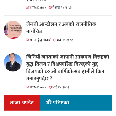
KTM Dainik
वैशाख २५ २०८३
जेनजी आन्दोलन र अबको राजनीतिक
मार्गचित्र
प्रा. डा. ईन्दु आचार्य
भदौ २९ २०८२
चिनियाँ जनताको जापानी आक्रमण विरुद्दको
युद्ध विजय र विश्वफासिष्ट विरुद्दको युद्द
विजयको ८० औं वार्षिकोत्सव हामीले किन
मनाउनुपर्दछ ?
KTM Dainik
भदौ १४ २०८२
ताजा अपडेट
धेरै पढिएको