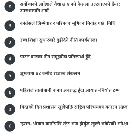
सर्वोच्चको आदेशले वैशाख ४ को फैसला उल्ट्याएको छैन :
१
उपसभापति शर्मा
कांग्रेसले जिम्मेवार र परिपक्व भूमिका निर्वाह गर्छ: निधि
२
उच्च शिक्षा सुधारबारे दुईदिने नीति कार्यशाला
३
पाटन बारका तीन समूहबीच प्रतिस्पर्धा हुँदै
४
जुम्लामा ४८ करोड राजस्व संकलन
५
पहिरोले तातोपानी नाका अवरुद्ध हुँदा आयात–निर्यात ठप्प
६
बिदाको दिन प्रशासन खुलेपछि राष्ट्रिय परिचयपत्र बनाउन सहज
७
‘इरान–ओमान वार्तापछि स्ट्रेट अफ होर्मुज खुल्ने अमेरिकी अपेक्षा’
८