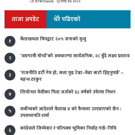
KTM Dainik
भदौ १४ २०८२
ताजा अपडेट
धेरै पढिएको
वैशाखयता विपद्बाट २०५ जनाको मृत्यु
१
‘अग्रगामी मोर्चा’को अवधारणा सार्वजनिक, २८ बुँदे लक्ष्य प्रस्ताव
२
‘राजनीति डर्टी गेम हो, सत्ता पुग्न टेढा–मेढा बाटो हिँड्नुपर्छ’ –
३
महन्थ ठाकुर
लियोनल मेसीका पिता जर्जको ६८ वर्षको उमेरमा निधन
४
सर्वोच्चको आदेशले वैशाख ४ को फैसला उल्ट्याएको छैन :
५
उपसभापति शर्मा
कांग्रेसले जिम्मेवार र परिपक्व भूमिका निर्वाह गर्छ: निधि
६