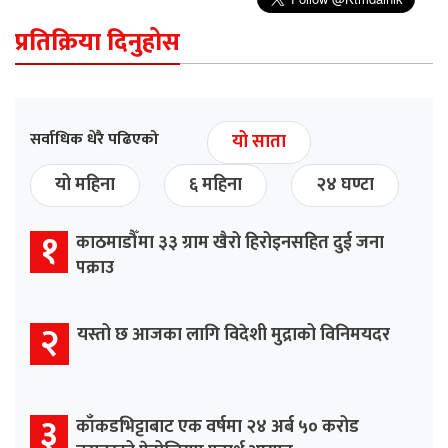
प्रतिक्रिया दिनुहोस
सर्वाधिक धेरै पढिएको
यो साता
यो महिना
६ महिना
२४ घण्टा
१
काठमाडौँमा ३३ ग्राम खैरो हिरोइनसहित दुई जना
पक्राउ
२
यस्तो छ आजका लागि विदेशी मुद्राको विनिमयदर
३
काँकडभिट्टाबाट एक वर्षमा २४ अर्ब ५० करोड