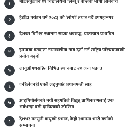
माङसेबुङका ११ विद्यालयमा लिम्बू र वान्तवा भाषा अनिवार्य
१
हेटौंडा पर्यटन वर्ष २०८३ को ‘लाेगाे’ तयार गर्दै उपमहानगर
२
देशका विभिन्न स्थानमा सडक अवरुद्ध, यातायात प्रभावित
३
झापामा मतदाता नामावलीमा नाम दर्ता गर्न राष्ट्रिय परिचयपत्रको
४
प्रयोग बढ्दो
लागुऔषधसहित विभिन्न स्थानबाट २० जना पक्राउ
५
कहिलेकाहीँ एक्लै लड्नुपर्छः प्रधानमन्त्री साह
६
आइपिपीसँगको नयाँ सहमतिले विद्युत् प्राधिकरणलाई एक
७
अर्बभन्दा बढी दायित्वको जोखिम
देशभर मनसुनी वायुको प्रभाव, केही स्थानमा भारी वर्षाको
८
सम्भावना