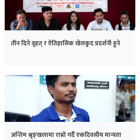
तीन दिने वृहत् र ऐतिहासिक खेलकुद प्रदर्शनी हुने
अन्तिम श्रृङ्खलामा राम्रो गर्दै एकदिवसीय मान्यता