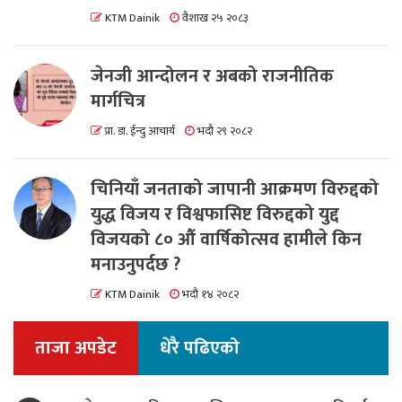
KTM Dainik
वैशाख २५ २०८३
जेनजी आन्दोलन र अबको राजनीतिक
मार्गचित्र
प्रा. डा. ईन्दु आचार्य
भदौ २९ २०८२
चिनियाँ जनताको जापानी आक्रमण विरुद्दको
युद्ध विजय र विश्वफासिष्ट विरुद्दको युद्द
विजयको ८० औं वार्षिकोत्सव हामीले किन
मनाउनुपर्दछ ?
KTM Dainik
भदौ १४ २०८२
ताजा अपडेट
धेरै पढिएको