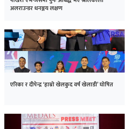
पोखरा एभेन्जर्समा पुनः आबद्ध भए श्रीलंकाली
अलराउन्डर धनञ्जय लक्षण
एरिका र दीपेन्द्र ‘हाम्रो खेलकुद वर्ष खेलाडी’ घोषित