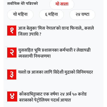
सर्वाधिक धेरै पढिएको
यो साता
यो महिना
६ महिना
२४ घण्टा
१
आज बेलुका ‘मिस नेपाल’को ग्रान्ड फिनाले,, कसले
जित्ला उपाधि ?
२
घुससहित भूमि प्रशासनका कर्मचारी र लेखापढी
व्यवसायी नियन्त्रणमा
३
यस्तो छ आजका लागि विदेशी मुद्राको विनिमयदर
४
काँकडभिट्टाबाट एक वर्षमा २४ अर्ब ५० करोड
बराबरको पेट्रोलियम पदार्थ आयात