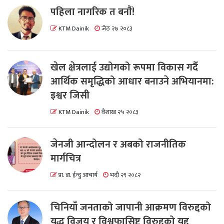
पहिला नागरिक त बनाैं!
KTM Dainik
जेठ २७ २०८३
खेल क्षेत्रलाई उद्योगको रूपमा विकास गर्दै
आर्थिक समृद्धिको आधार बनाउने अभियानमा:
इश्वर जिसी
KTM Dainik
वैशाख २५ २०८३
जेनजी आन्दोलन र अबको राजनीतिक
मार्गचित्र
प्रा. डा. ईन्दु आचार्य
भदौ २९ २०८२
चिनियाँ जनताको जापानी आक्रमण विरुद्दको
युद्ध विजय र विश्वफासिष्ट विरुद्दको युद्द