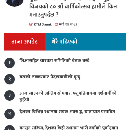
विजयको ८० औं वार्षिकोत्सव हामीले किन
मनाउनुपर्दछ ?
KTM Dainik
भदौ १४ २०८२
ताजा अपडेट
धेरै पढिएको
शिक्षासहित चारवटा समितिको बैठक बस्दै
१
बसको ठक्करबाट पैदलयात्रीको मृत्यु
२
आज साउनको अन्तिम सोमबार, पशुपतिनाथमा दर्शनार्थीको
३
घुइँचो
देशका विभिन्न स्थानमा सडक अवरुद्ध, यातायात प्रभावित
४
मनसुन सक्रिय, देशका केही स्थानमा भारी वर्षाको पूर्वानुमान