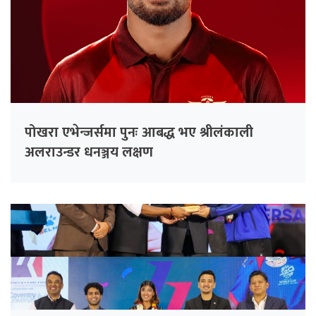
पोखरा एभेन्जर्समा पुनः आबद्ध भए श्रीलंकाली
अलराउन्डर धनञ्जय लक्षण