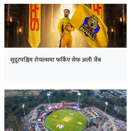
सुदूरपश्चिम रोयल्समा फर्किए सेफ अली जैब