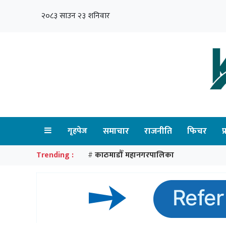
२०८३ साउन २३ शनिवार
गृहपेज
समाचार
राजनीति
फिचर
प
Trending :
काठमाडौँ महानगरपालिका
#