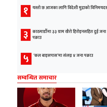
१
यस्तो छ आजका लागि विदेशी मुद्राको विनिमयद
३
काठमाडौँमा ३३ ग्राम खैरो हिरोइनसहित दुई जना
पक्राउ
५
‘कल बाइसपास’मा संलग्न ४ जना पक्राउ
सम्वन्धित समाचार