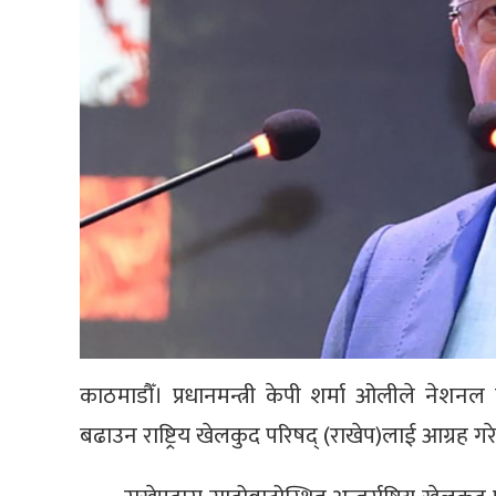
काठमाडौँ। प्रधानमन्त्री केपी शर्मा ओलीले ने
बढाउन राष्ट्रिय खेलकुद परिषद् (राखेप)लाई आग्रह गर