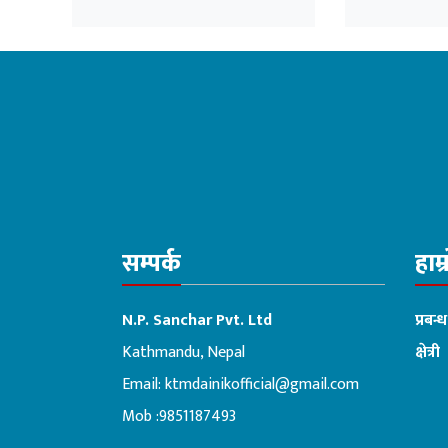
जोगाउने विश्वास : कप्तान
घोषणा
रोहित पौडेल
सम्पर्क
हाम्
N.P. Sanchar Pvt. Ltd
प्रबन्
Kathmandu, Nepal
क्षेत्री
Email:
ktmdainikofficial@gmail.com
:ब
Mob :9851187493