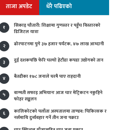
ताजा अपडेट
धेरै पढिएको
सिकाइ चौतारी: शिक्षामा गुणस्तर र पहुँच विस्तारको
१
डिजिटल यात्रा
ढोरपाटनमा पुगे ३७ हजार पर्यटक, ४७ लाख आम्दानी
२
दुई दशकपछि फेरि चल्यो हेटौंडा कपडा उद्योगको तान
३
बैतडीका १७८ जनाले घरमै पाए राहदानी
४
वाग्मती सफाइ अभियानः आज चार मेट्रिकटन नकुहिने
५
फोहर सङ्कलन
कालिकोटको पलाँता अस्पतालमा ताण्डव: चिकित्सक र
६
नर्समाथि दुर्व्यवहार गर्ने तीन जना पक्राउ
चार क्विन्टल गाँजासहित चार जना पक्राउ