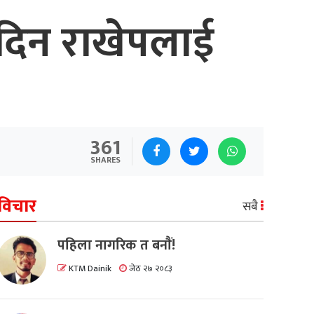
दिन राखेपलाई
361
SHARES
विचार
सबै
पहिला नागरिक त बनाैं!
KTM Dainik
जेठ २७ २०८३