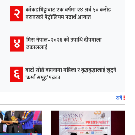
२
र
काँकडभिट्टाबाट एक वर्षमा २४ अर्ब ५० करोड
बराबरको पेट्रोलियम पदार्थ आयात
४
मिस नेपाल–२०२६ को उपाधि दीपमाला
ढकाललाई
६
बाटो सोध्ने बहानामा महिला र वृद्धवृद्धालाई लुट्ने
‘कर्मा समूह’ पक्राउ
सबै