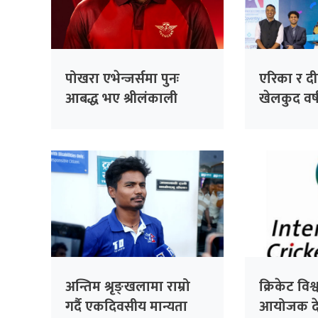
पोखरा एभेन्जर्समा पुनः
एरिका र दीपेन
आबद्ध भए श्रीलंकाली
खेलकुद वर्
अलराउन्डर धनञ्जय लक्षण
अन्तिम श्रृङ्खलामा राम्रो
क्रिकेट वि
गर्दै एकदिवसीय मान्यता
आयोजक दे