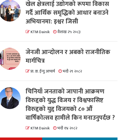
खेल क्षेत्रलाई उद्योगको रूपमा विकास
गर्दै आर्थिक समृद्धिको आधार बनाउने
अभियानमा: इश्वर जिसी
KTM Dainik
वैशाख २५ २०८३
जेनजी आन्दोलन र अबको राजनीतिक
मार्गचित्र
प्रा. डा. ईन्दु आचार्य
भदौ २९ २०८२
चिनियाँ जनताको जापानी आक्रमण
विरुद्दको युद्ध विजय र विश्वफासिष्ट
विरुद्दको युद्द विजयको ८० औं
वार्षिकोत्सव हामीले किन मनाउनुपर्दछ ?
KTM Dainik
भदौ १४ २०८२