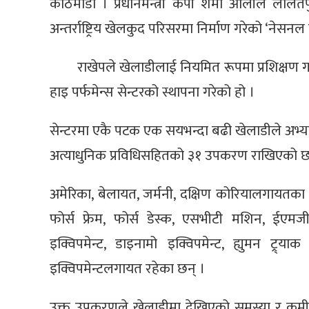
काठमाडौँ । प्रधानमन्त्री केपी शर्मा ओलीले ललितप
अन्तर्राष्ट्रिय खेलकुद परिसरमा निर्माण गरेको ‘नेसन
राखेपले खेलाडीलाई नियमित रूपमा प्रशिक्षण गर
हाइ पर्फमेन्स सेन्टरको स्थापना गरेको हो ।
सेन्टरमा एकै पटक एक सयभन्दा बढी खेलाडीले अभ्यास ग
अत्याधुनिक प्रविधिसहितको ३१ उपकरण राखिएको छ
अमेरिका, बेलायत, जर्मनी, दक्षिण कोरियालगायत
फोर्स फ्रेम, फोर्स डेस्क, एसभीटी मशिन, ईएम
इक्विपमेन्ट, डाइनामो इक्विपमेन्ट, ह्युमन ट्र्या
इक्विपमेन्टलगायत रहेका छन् ।
उक्त उपकरणले खेलाडीमा देखिएको समस्या र कमीकम