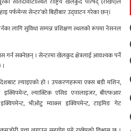
ुरको सातदोवाटोस्थित राष्ट्रिय खेलकुद परिषद् (राखेप)ले
ल हाइ पर्फमेन्स सेन्टर’को बिहीबार उद्घाटन गरेका छन्।
्नका लागि सुविधा सम्पन्न प्रशिक्षण स्थलको रूपमा नेसनल
र्न सक्नेछन् । सेन्टरमा खेलकुद क्षेत्रलाई आवश्यक पर्ने
 ।
का देशबाट ल्याइएको हो । उपकरणहरूमा एक्स बडी मशिन,
जी इक्विपमेन्ट, ल्याक्टिक एसिड एनालाइजर, बीएफआर
क इक्विपमेन्ट, भीओटु म्याक्स इक्विपमेन्ट, टाइमिङ गेट
जोरी पत्ता लगाउन सहयोग पुग्ने राखेपको विश्वास छ ।