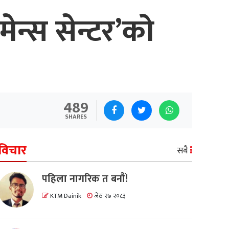
मेन्स सेन्टर’को
489
SHARES
विचार
सबै
पहिला नागरिक त बनाैं!
KTM Dainik
जेठ २७ २०८३