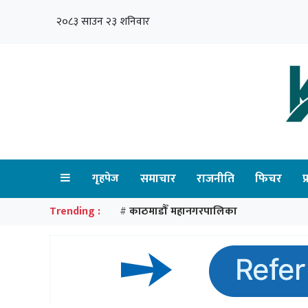
२०८३ साउन २३ शनिवार
गृहपेज
समाचार
राजनीति
फिचर
प
Trending :
काठमाडौँ महानगरपालिका
#