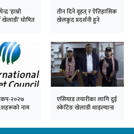
्द्र ‘हाम्रो
तीन दिने वृहत् र ऐतिहासिक
ष खेलाडी’ घोषित
खेलकुद प्रदर्शनी हुने
श्वकप-२०२७
एसियाड तयारीका लागि दुई
शहरूको नाम
स्केटिङ खेलाडी थाइल्यान्ड
जाँदै