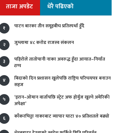
ताजा अपडेट
धेरै पढिएको
पाटन बारका तीन समूहबीच प्रतिस्पर्धा हुँदै
१
जुम्लामा ४८ करोड राजस्व संकलन
२
पहिरोले तातोपानी नाका अवरुद्ध हुँदा आयात–निर्यात
३
ठप्प
बिदाको दिन प्रशासन खुलेपछि राष्ट्रिय परिचयपत्र बनाउन
४
सहज
‘इरान–ओमान वार्तापछि स्ट्रेट अफ होर्मुज खुल्ने अमेरिकी
५
अपेक्षा’
काँकरभिट्टा नाकाबाट व्यापार घाटा ४० प्रतिशतले बढ्यो
६
शेरबहादुर देउवाको स्वदेश फर्किने मिति परिवर्तन