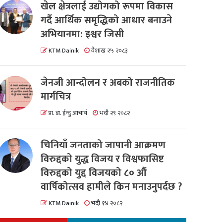
खेल क्षेत्रलाई उद्योगको रूपमा विकास
गर्दै आर्थिक समृद्धिको आधार बनाउने
अभियानमा: इश्वर जिसी
KTM Dainik
वैशाख २५ २०८३
जेनजी आन्दोलन र अबको राजनीतिक
मार्गचित्र
प्रा. डा. ईन्दु आचार्य
भदौ २९ २०८२
चिनियाँ जनताको जापानी आक्रमण
विरुद्दको युद्ध विजय र विश्वफासिष्ट
विरुद्दको युद्द विजयको ८० औं
वार्षिकोत्सव हामीले किन मनाउनुपर्दछ ?
KTM Dainik
भदौ १४ २०८२