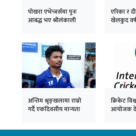
पोखरा एभेन्जर्समा पुनः
एरिका र दीपेन
आबद्ध भए श्रीलंकाली
खेलकुद वर्
अलराउन्डर धनञ्जय लक्षण
अन्तिम श्रृङ्खलामा राम्रो
क्रिकेट वि
गर्दै एकदिवसीय मान्यता
आयोजक दे
जोगाउने विश्वास : कप्तान
घोषणा
रोहित पौडेल