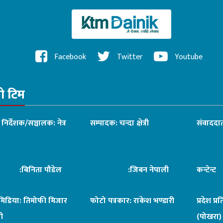
Facebook
Twitter
Youtube
रो टिम
ध निर्देशक/सञ्चालक: नेत्र
सम्पादक: चन्दा क्षेत्री
संवाददात
िनिता पौडेल
:जिबन नेपाली
कन्टेन्
िमिडिया: तिमोफी मिजार
फोटो पत्रकार: राकेश भण्डारी
प्रदेश प्र
ी
(पोखरा)