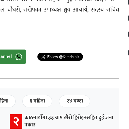
ल चौधरी, राखेपका उपाध्यक्ष ध्रुव आचार्य, सदस्य सचिव
hannel
हिना
६ महिना
२४ घण्टा
२
र
काठमाडौँमा ३३ ग्राम खैरो हिरोइनसहित दुई जना
पक्राउ