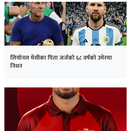
लियोनल मेसीका पिता जर्जको ६८ वर्षको उमेरमा
निधन