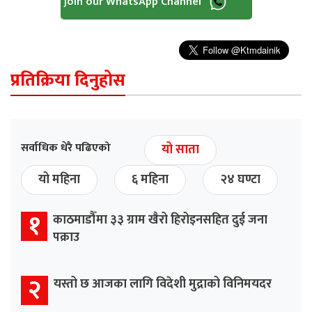
Join our WhatsApp Channel
प्रतिक्रिया दिनुहोस
सर्वाधिक धेरै पढिएको
यो साता
यो महिना
६ महिना
२४ घण्टा
१
काठमाडौँमा ३३ ग्राम खैरो हिरोइनसहित दुई जना
पक्राउ
२
यस्तो छ आजका लागि विदेशी मुद्राको विनिमयदर