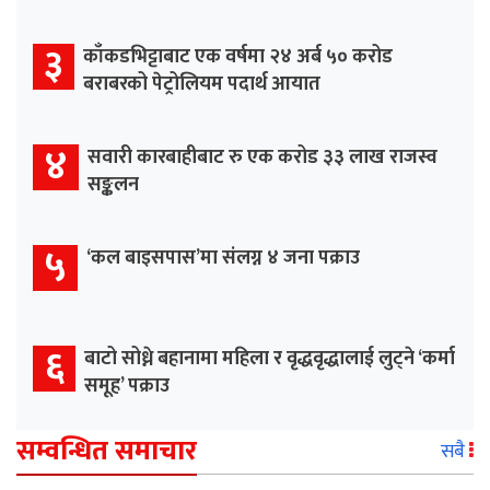
३
काँकडभिट्टाबाट एक वर्षमा २४ अर्ब ५० करोड
बराबरको पेट्रोलियम पदार्थ आयात
४
सवारी कारबाहीबाट रु एक करोड ३३ लाख राजस्व
सङ्कलन
५
‘कल बाइसपास’मा संलग्न ४ जना पक्राउ
६
बाटो सोध्ने बहानामा महिला र वृद्धवृद्धालाई लुट्ने ‘कर्मा
समूह’ पक्राउ
सम्वन्धित समाचार
सबै