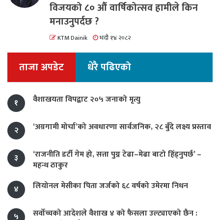
विजयको ८० औं वार्षिकोत्सव हामीले किन
मनाउनुपर्दछ ?
KTM Dainik
भदौ १४ २०८२
ताजा अपडेट
धेरै पढिएको
वैशाखयता विपद्बाट २०५ जनाको मृत्यु
१
‘अग्रगामी मोर्चा’को अवधारणा सार्वजनिक, २८ बुँदे लक्ष्य प्रस्ताव
२
‘राजनीति डर्टी गेम हो, सत्ता पुग्न टेढा–मेढा बाटो हिँड्नुपर्छ’ –
३
महन्थ ठाकुर
लियोनल मेसीका पिता जर्जको ६८ वर्षको उमेरमा निधन
४
सर्वोच्चको आदेशले वैशाख ४ को फैसला उल्ट्याएको छैन :
५