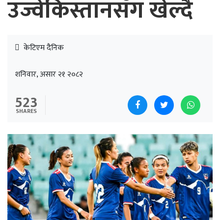
उज्वेकिस्तानसँग खेल्दै
केटिएम दैनिक
शनिवार, असार २१ २०८२
523
SHARES