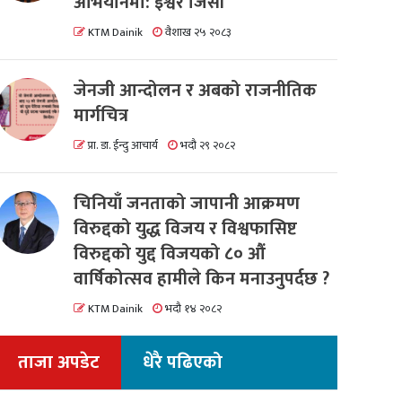
अभियानमा: इश्वर जिसी
KTM Dainik
वैशाख २५ २०८३
जेनजी आन्दोलन र अबको राजनीतिक
मार्गचित्र
प्रा. डा. ईन्दु आचार्य
भदौ २९ २०८२
चिनियाँ जनताको जापानी आक्रमण
विरुद्दको युद्ध विजय र विश्वफासिष्ट
विरुद्दको युद्द विजयको ८० औं
वार्षिकोत्सव हामीले किन मनाउनुपर्दछ ?
KTM Dainik
भदौ १४ २०८२
ताजा अपडेट
धेरै पढिएको