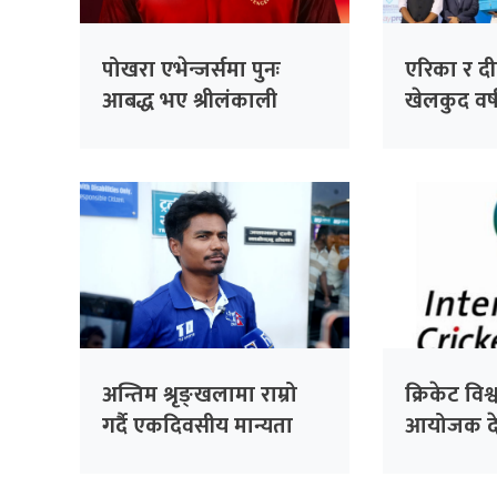
पोखरा एभेन्जर्समा पुनः
एरिका र दीपेन
आबद्ध भए श्रीलंकाली
खेलकुद वर्
अलराउन्डर धनञ्जय लक्षण
अन्तिम श्रृङ्खलामा राम्रो
क्रिकेट वि
गर्दै एकदिवसीय मान्यता
आयोजक दे
जोगाउने विश्वास : कप्तान
घोषणा
रोहित पौडेल