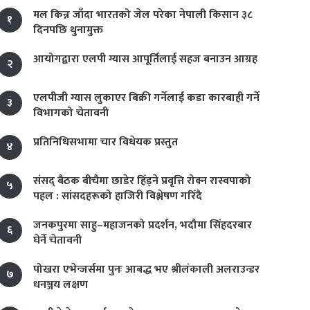
मल किन्न जाँदा भारतको जेल परेका नेपाली किसान ३८
१
दिनपछि थुनामुक्त
आयोगद्वारा एलपी ग्यास आपूर्तिलाई सहज बनाउन आग्रह
२
एलपीजी ग्यास लुकाएर बिक्री गर्नेलाई कडा कारबाही गर्ने
३
विभागको चेतावनी
प्रतिनिधिसभामा चार विधेयक प्रस्तुत
४
संसद् बैठक बीचैमा छाडेर हिँड्ने प्रवृत्ति रोक्न रास्वपाको
५
पहल : सांसदहरूको हाजिरी विश्लेषण गरिँदै
जनकपुरमा साहु–महाजनको प्रदर्शन, भदौमा सिंहदरबार
६
घेर्ने चेतावनी
पोखरा एभेन्जर्समा पुनः आबद्ध भए श्रीलंकाली अलराउन्डर
७
धनञ्जय लक्षण