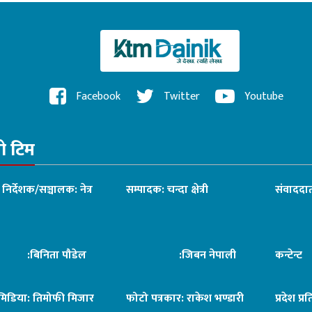
Facebook
Twitter
Youtube
रो टिम
ध निर्देशक/सञ्चालक: नेत्र
सम्पादक: चन्दा क्षेत्री
संवाददात
िनिता पौडेल
:जिबन नेपाली
कन्टेन्
िमिडिया: तिमोफी मिजार
फोटो पत्रकार: राकेश भण्डारी
प्रदेश प्र