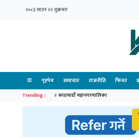
२०८३ साउन २२ शुक्रवार
गृहपेज
समाचार
राजनीति
फिचर
प
Trending :
काठमाडौँ महानगरपालिका
#