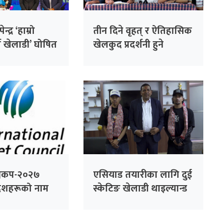
्द्र ‘हाम्रो
तीन दिने वृहत् र ऐतिहासिक
ष खेलाडी’ घोषित
खेलकुद प्रदर्शनी हुने
श्वकप-२०२७
एसियाड तयारीका लागि दुई
शहरूको नाम
स्केटिङ खेलाडी थाइल्यान्ड
जाँदै