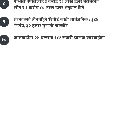
गाभीले नेपाललाई ३ करोड ९६ लाख डलर बराबरको
८
खोप र १ करोड ८० लाख डलर अनुदान दिने
सरकारको तीनमहिने ‘रिपोर्ट कार्ड’ सार्वजनिक : ३८४
९
निर्णय, ३२ हजार गुनासो फर्छ्योट
काठमाडौंमा २४ घण्टामा १८१ सवारी चालक कारबाहीमा
१०