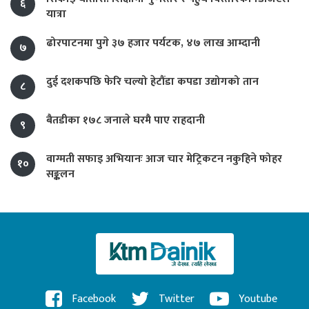
६
यात्रा
ढोरपाटनमा पुगे ३७ हजार पर्यटक, ४७ लाख आम्दानी
७
दुई दशकपछि फेरि चल्यो हेटौंडा कपडा उद्योगको तान
८
बैतडीका १७८ जनाले घरमै पाए राहदानी
९
वाग्मती सफाइ अभियानः आज चार मेट्रिकटन नकुहिने फोहर
१०
सङ्कलन
Facebook
Twitter
Youtube