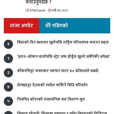
मनाउनुपर्दछ ?
KTM Dainik
भदौ १४ २०८२
ताजा अपडेट
धेरै पढिएको
बिदाको दिन प्रशासन खुलेपछि राष्ट्रिय परिचयपत्र बनाउन सहज
१
‘इरान–ओमान वार्तापछि स्ट्रेट अफ होर्मुज खुल्ने अमेरिकी अपेक्षा’
२
काँकरभिट्टा नाकाबाट व्यापार घाटा ४० प्रतिशतले बढ्यो
३
शेरबहादुर देउवाको स्वदेश फर्किने मिति परिवर्तन
४
नियमित कोटाको रासायनिक मल वितरण सुरु
५
सिकाइ चौतारी: शिक्षामा गुणस्तर र पहुँच विस्तारको डिजिटल