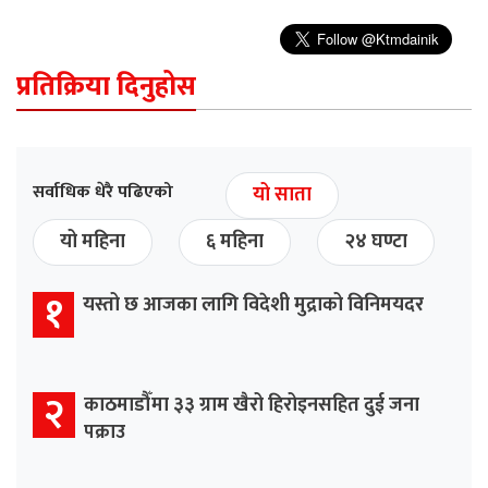
प्रतिक्रिया दिनुहोस
सर्वाधिक धेरै पढिएको
यो साता
यो महिना
६ महिना
२४ घण्टा
१
यस्तो छ आजका लागि विदेशी मुद्राको विनिमयदर
२
काठमाडौँमा ३३ ग्राम खैरो हिरोइनसहित दुई जना
पक्राउ