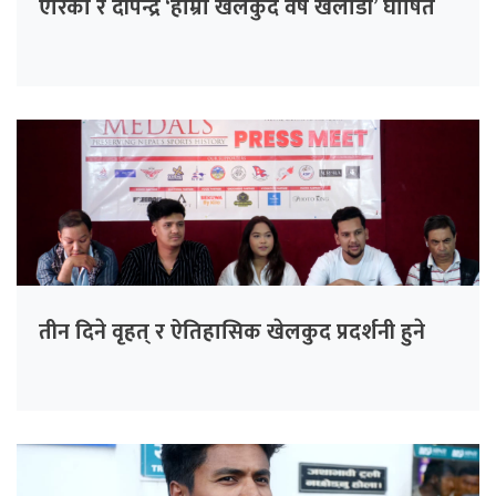
एरिका र दीपेन्द्र ‘हाम्रो खेलकुद वर्ष खेलाडी’ घोषित
तीन दिने वृहत् र ऐतिहासिक खेलकुद प्रदर्शनी हुने