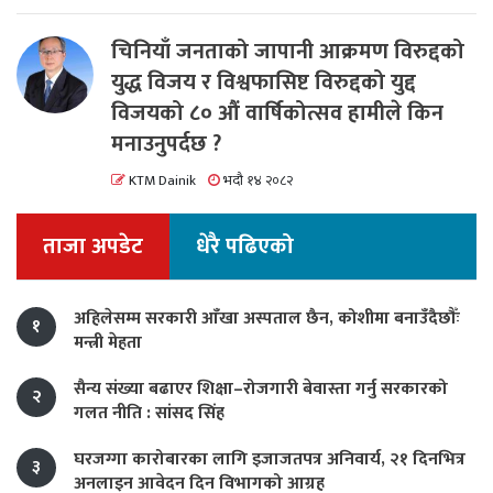
चिनियाँ जनताको जापानी आक्रमण विरुद्दको
युद्ध विजय र विश्वफासिष्ट विरुद्दको युद्द
विजयको ८० औं वार्षिकोत्सव हामीले किन
मनाउनुपर्दछ ?
KTM Dainik
भदौ १४ २०८२
ताजा अपडेट
धेरै पढिएको
अहिलेसम्म सरकारी आँखा अस्पताल छैन, कोशीमा बनाउँदैछौँः
१
मन्त्री मेहता
सैन्य संख्या बढाएर शिक्षा–रोजगारी बेवास्ता गर्नु सरकारको
२
गलत नीति : सांसद सिंह
घरजग्गा कारोबारका लागि इजाजतपत्र अनिवार्य, २१ दिनभित्र
३
अनलाइन आवेदन दिन विभागको आग्रह