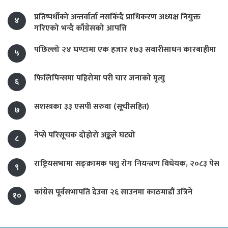
प्रतिष्पर्धीको अन्तर्वार्ता नसकिँदै प्राधिकरण अध्यक्ष नियुक्त
४
गरिएको भन्दै काँग्रेसको आपत्ति
पछिल्लो २४ घण्टामा एक हजार १७३ सवारीसाधन कारबाहीमा
५
फिलिपिन्समा पहिरोमा परी चार जनाको मृत्यु
६
सशस्त्रका ३३ एसपी सरुवा (सूचीसहित)
७
नेप्से परिसूचक दोहोरो अङ्कले घट्यो
८
राष्ट्रियसभामा सङ्क्रामक पशु रोग नियन्त्रण विधेयक, २०८३ पेस
९
कांग्रेस पूर्वसभापति देउवा २६ साउनमा काठमाडौं उत्रिने
१०