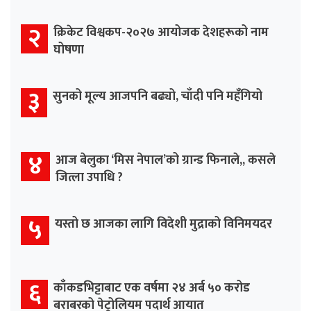
२
क्रिकेट विश्वकप-२०२७ आयोजक देशहरूको नाम
घोषणा
३
सुनको मूल्य आजपनि बढ्यो, चाँदी पनि महँगियो
४
आज बेलुका ‘मिस नेपाल’को ग्रान्ड फिनाले,, कसले
जित्ला उपाधि ?
५
यस्तो छ आजका लागि विदेशी मुद्राको विनिमयदर
६
काँकडभिट्टाबाट एक वर्षमा २४ अर्ब ५० करोड
बराबरको पेट्रोलियम पदार्थ आयात