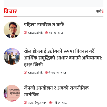
विचार
सबै
पहिला नागरिक त बनाैं!
KTM Dainik
जेठ २७ २०८३
खेल क्षेत्रलाई उद्योगको रूपमा विकास गर्दै
आर्थिक समृद्धिको आधार बनाउने अभियानमा:
इश्वर जिसी
KTM Dainik
वैशाख २५ २०८३
जेनजी आन्दोलन र अबको राजनीतिक
मार्गचित्र
प्रा. डा. ईन्दु आचार्य
भदौ २९ २०८२