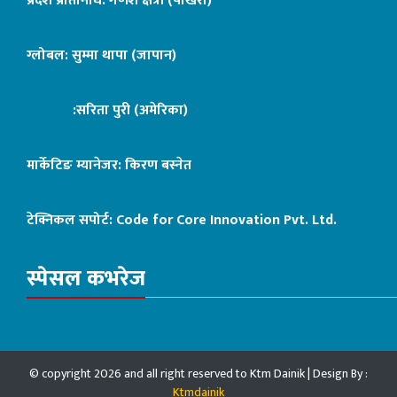
प्रदेश प्रतिनिधि: गणेश क्षेत्री (पोखरा)
ग्लोबल: सुम्मा थापा (जापान)
:सरिता पुरी (अमेरिका)
मार्केटिङ म्यानेजर: किरण बस्नेत
टेक्निकल सपोर्ट:
Code for Core Innovation Pvt. Ltd.
स्पेसल कभरेज
© copyright 2026 and all right reserved to Ktm Dainik | Design By :
Ktmdainik