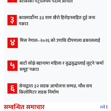
बराबरको पेट्रोलियम पदार्थ आयात
३
काठमाडौँमा ३३ ग्राम खैरो हिरोइनसहित दुई जना
पक्राउ
४
मिस नेपाल–२०२६ को उपाधि दीपमाला ढकाललाई
५
बाटो सोध्ने बहानामा महिला र वृद्धवृद्धालाई लुट्ने ‘कर्मा
समूह’ पक्राउ
६
सेनाद्वारा ३२ सडक आयोजना सम्पन्न, चौध सय
किलोमिटर सडक निर्माण
सम्वन्धित समाचार
सबै