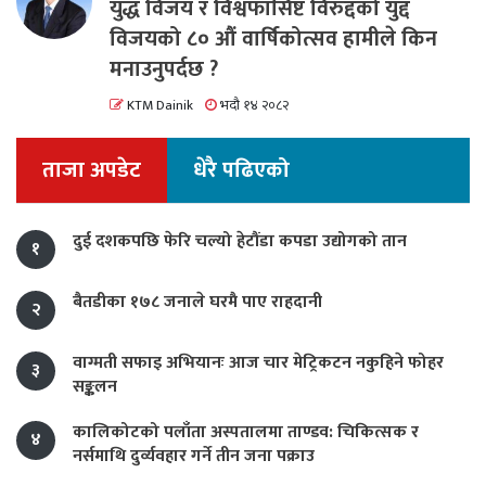
युद्ध विजय र विश्वफासिष्ट विरुद्दको युद्द
विजयको ८० औं वार्षिकोत्सव हामीले किन
मनाउनुपर्दछ ?
KTM Dainik
भदौ १४ २०८२
ताजा अपडेट
धेरै पढिएको
दुई दशकपछि फेरि चल्यो हेटौंडा कपडा उद्योगको तान
१
बैतडीका १७८ जनाले घरमै पाए राहदानी
२
वाग्मती सफाइ अभियानः आज चार मेट्रिकटन नकुहिने फोहर
३
सङ्कलन
कालिकोटको पलाँता अस्पतालमा ताण्डव: चिकित्सक र
४
नर्समाथि दुर्व्यवहार गर्ने तीन जना पक्राउ