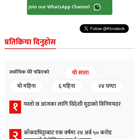
Join our WhatsApp Channel
प्रतिक्रिया दिनुहोस
सर्वाधिक धेरै पढिएको
यो साता
यो महिना
६ महिना
२४ घण्टा
१
यस्तो छ आजका लागि विदेशी मुद्राको विनिमयदर
२
काँकडभिट्टाबाट एक वर्षमा २४ अर्ब ५० करोड