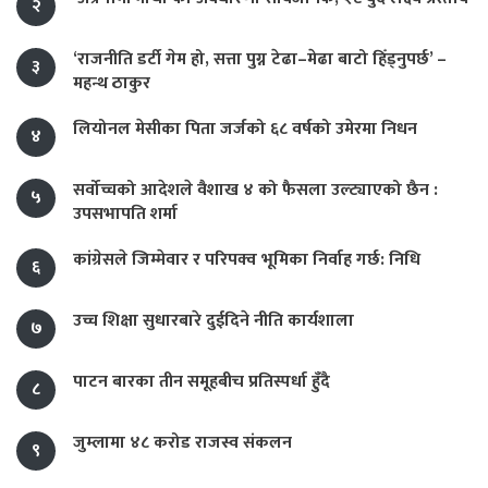
२
‘राजनीति डर्टी गेम हो, सत्ता पुग्न टेढा–मेढा बाटो हिँड्नुपर्छ’ –
३
महन्थ ठाकुर
लियोनल मेसीका पिता जर्जको ६८ वर्षको उमेरमा निधन
४
सर्वोच्चको आदेशले वैशाख ४ को फैसला उल्ट्याएको छैन :
५
उपसभापति शर्मा
कांग्रेसले जिम्मेवार र परिपक्व भूमिका निर्वाह गर्छ: निधि
६
उच्च शिक्षा सुधारबारे दुईदिने नीति कार्यशाला
७
पाटन बारका तीन समूहबीच प्रतिस्पर्धा हुँदै
८
जुम्लामा ४८ करोड राजस्व संकलन
९