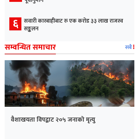
पूर्वानुमान
६
सवारी कारबाहीबाट रु एक करोड ३३ लाख राजस्व
सङ्कलन
सम्वन्धित समाचार
सबै
वैशाखयता विपद्बाट २०५ जनाको मृत्यु