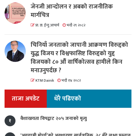
जेनजी आन्दोलन र अबको राजनीतिक
मार्गचित्र
प्रा. डा. ईन्दु आचार्य
भदौ २९ २०८२
चिनियाँ जनताको जापानी आक्रमण विरुद्दको
युद्ध विजय र विश्वफासिष्ट विरुद्दको युद्द
विजयको ८० औं वार्षिकोत्सव हामीले किन
मनाउनुपर्दछ ?
KTM Dainik
भदौ १४ २०८२
ताजा अपडेट
धेरै पढिएको
वैशाखयता विपद्बाट २०५ जनाको मृत्यु
१
‘अग्रगामी मोर्चा’को अवधारणा सार्वजनिक, २८ बुँदे लक्ष्य प्रस्ताव