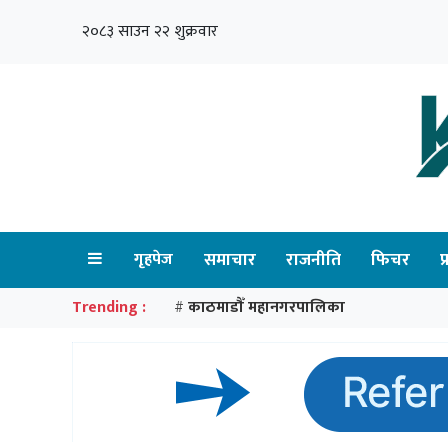
२०८३ साउन २२ शुक्रवार
गृहपेज
समाचार
राजनीति
फिचर
प
Trending :
काठमाडौँ महानगरपालिका
#