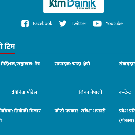
Facebook
Twitter
Youtube
रो टिम
ध निर्देशक/सञ्चालक: नेत्र
सम्पादक: चन्दा क्षेत्री
संवाददात
िनिता पौडेल
:जिबन नेपाली
कन्टेन्
िमिडिया: तिमोफी मिजार
फोटो पत्रकार: राकेश भण्डारी
प्रदेश प्र
ी
(पोखरा)