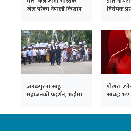
मल किन्न जाँदा भारतको
प्रतिनिधि
जेल परेका नेपाली किसान
विधेयक प्रस
३८ दिनपछि थुनामुक्त
जनकपुरमा साहु–
पोखरा एभेन्
महाजनको प्रदर्शन, भदौमा
आबद्ध भए 
सिंहदरबार घेर्ने चेतावनी
अलराउन्डर 