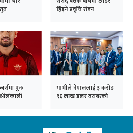
सभामा चार
संसद् बैठक बीचैमा छाडेर
्तुत
हिँड्ने प्रवृत्ति रोक्न
रास्वपाको पहल :
सांसदहरूको हाजिरी
विश्लेषण गरिँदै
जर्समा पुनः
गाभीले नेपाललाई ३ करोड
श्रीलंकाली
९६ लाख डलर बराबरको
धनञ्जय लक्षण
खोप र १ करोड ८० लाख
डलर अनुदान दिने