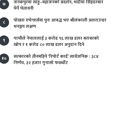
जनकपुरमा साहु–महाजनको प्रदर्शन, भदौमा सिंहदरबार
७
घेर्ने चेतावनी
पोखरा एभेन्जर्समा पुनः आबद्ध भए श्रीलंकाली अलराउन्डर
८
धनञ्जय लक्षण
गाभीले नेपाललाई ३ करोड ९६ लाख डलर बराबरको
९
खोप र १ करोड ८० लाख डलर अनुदान दिने
सरकारको तीनमहिने ‘रिपोर्ट कार्ड’ सार्वजनिक : ३८४
१०
निर्णय, ३२ हजार गुनासो फर्छ्योट