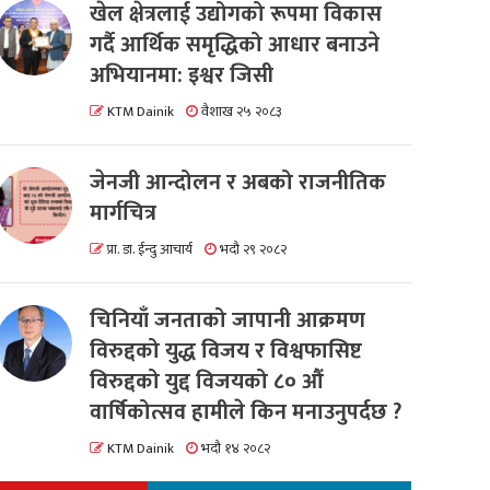
खेल क्षेत्रलाई उद्योगको रूपमा विकास
गर्दै आर्थिक समृद्धिको आधार बनाउने
अभियानमा: इश्वर जिसी
KTM Dainik
वैशाख २५ २०८३
जेनजी आन्दोलन र अबको राजनीतिक
मार्गचित्र
प्रा. डा. ईन्दु आचार्य
भदौ २९ २०८२
चिनियाँ जनताको जापानी आक्रमण
विरुद्दको युद्ध विजय र विश्वफासिष्ट
विरुद्दको युद्द विजयको ८० औं
वार्षिकोत्सव हामीले किन मनाउनुपर्दछ ?
KTM Dainik
भदौ १४ २०८२