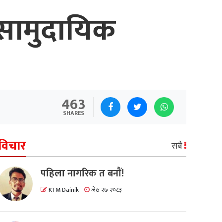
 सामुदायिक
463
SHARES
विचार
सबै
पहिला नागरिक त बनाैं!
KTM Dainik
जेठ २७ २०८३