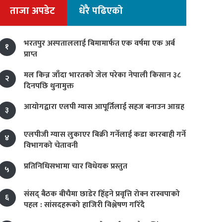
ताजा अपडेट
धेरै पढिएको
भरतपुर अस्पताललाई बिमामार्फत एक वर्षमा एक अर्ब
१
प्राप्त
मल किन्न जाँदा भारतको जेल परेका नेपाली किसान ३८
२
दिनपछि थुनामुक्त
आयोगद्वारा एलपी ग्यास आपूर्तिलाई सहज बनाउन आग्रह
३
एलपीजी ग्यास लुकाएर बिक्री गर्नेलाई कडा कारबाही गर्ने
४
विभागको चेतावनी
प्रतिनिधिसभामा चार विधेयक प्रस्तुत
५
संसद् बैठक बीचैमा छाडेर हिँड्ने प्रवृत्ति रोक्न रास्वपाको
६
पहल : सांसदहरूको हाजिरी विश्लेषण गरिँदै