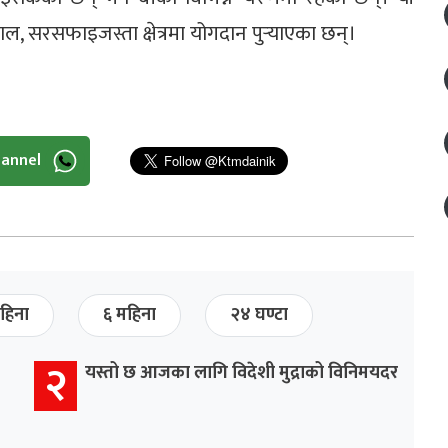
जाल, सरसफाइजस्ता क्षेत्रमा योगदान पुर्‍याएका छन्।
hannel
हिना
६ महिना
२४ घण्टा
२
यस्तो छ आजका लागि विदेशी मुद्राको विनिमयदर