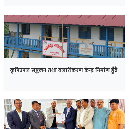
कृषिउपज सङ्कलन तथा बजारीकरण केन्द्र निर्माण हुँदै