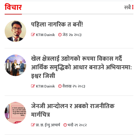
विचार
सबै
पहिला नागरिक त बनाैं!
KTM Dainik
जेठ २७ २०८३
खेल क्षेत्रलाई उद्योगको रूपमा विकास गर्दै
आर्थिक समृद्धिको आधार बनाउने अभियानमा:
इश्वर जिसी
KTM Dainik
वैशाख २५ २०८३
जेनजी आन्दोलन र अबको राजनीतिक
मार्गचित्र
प्रा. डा. ईन्दु आचार्य
भदौ २९ २०८२