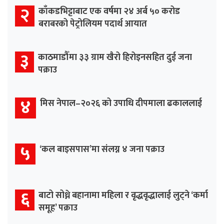
२
काँकडभिट्टाबाट एक वर्षमा २४ अर्ब ५० करोड
बराबरको पेट्रोलियम पदार्थ आयात
३
काठमाडौँमा ३३ ग्राम खैरो हिरोइनसहित दुई जना
पक्राउ
४
मिस नेपाल–२०२६ को उपाधि दीपमाला ढकाललाई
५
‘कल बाइसपास’मा संलग्न ४ जना पक्राउ
६
बाटो सोध्ने बहानामा महिला र वृद्धवृद्धालाई लुट्ने ‘कर्मा
समूह’ पक्राउ