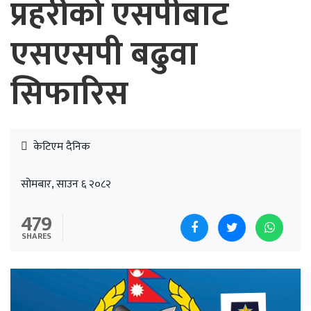
प्रहरीको एसपीबाट
एसएसपी बढुवा
सिफारिस
केटिएम दैनिक
सोमबार, साउन ६ २०८२
479
SHARES