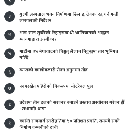
२
गुल्मी अस्पताल भवन निर्माणमा ढिलाइ, ठेक्का रद्द गर्न मन्त्री
३
लम्सालको निर्देशन
आङ सान सुकीको रिहाइसम्बन्धी आसियानको आह्वान
४
म्यानमाद्वारा अस्वीकार
माडीमा २५ मेघावाटको विद्युत् लैजान निकुञ्जमा तार भूमिगत
५
गरिँदै
ग्यासको कालोबजारी रोक्न अनुगमन तीव्र
६
फापरखेत पहिरोको विकल्पमा मोटरेबल पुल
७
प्रदेशमा तीन दलको सरकार बनाउने प्रस्ताव अस्वीकार गरेका हौँ
८
: सभापति थापा
कान्ति राजमार्ग स्तरोन्नतिमा ५० प्रतिशत प्रगति, समयमै सक्ने
९
निर्माण कम्पनीको दाबी