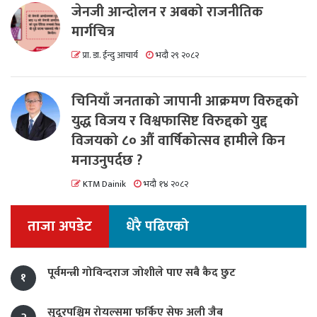
जेनजी आन्दोलन र अबको राजनीतिक
मार्गचित्र
प्रा. डा. ईन्दु आचार्य
भदौ २९ २०८२
चिनियाँ जनताको जापानी आक्रमण विरुद्दको
युद्ध विजय र विश्वफासिष्ट विरुद्दको युद्द
विजयको ८० औं वार्षिकोत्सव हामीले किन
मनाउनुपर्दछ ?
KTM Dainik
भदौ १४ २०८२
ताजा अपडेट
धेरै पढिएको
पूर्वमन्त्री गोविन्दराज जोशीले पाए सबै कैद छुट
१
सुदूरपश्चिम रोयल्समा फर्किए सेफ अली जैब