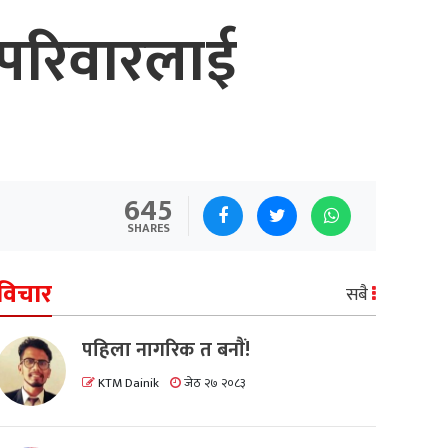
घरपरिवारलाई
645
SHARES
विचार
सबै
पहिला नागरिक त बनाैं!
KTM Dainik
जेठ २७ २०८३