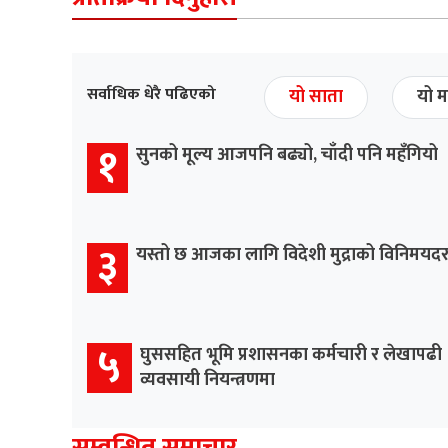
सर्वाधिक धेरै पढिएको
यो साता
यो म
१
सुनको मूल्य आजपनि बढ्यो, चाँदी पनि महँगियो
३
यस्तो छ आजका लागि विदेशी मुद्राको विनिमयद
५
घुससहित भूमि प्रशासनका कर्मचारी र लेखापढी
व्यवसायी नियन्त्रणमा
सम्वन्धित समाचार