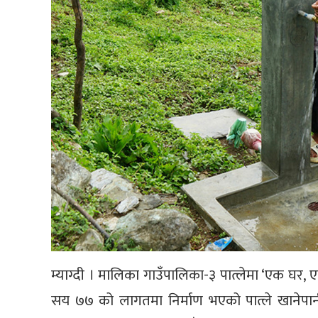
म्याग्दी । मालिका गाउँपालिका-३ पात्लेमा ‘एक घर,
सय ७७ को लागतमा निर्माण भएको पात्ले खानेप