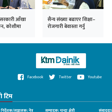
 सरकारी आँखा
सैन्य संख्या बढाएर शिक्षा–
ैन, कोशीमा
रोजगारी बेवास्ता गर्नु
न्त्री मेहता
सरकारको गलत नीति :
सांसद सिंह
Facebook
Twitter
Youtube
रो टिम
ध निर्देशक/सञ्चालक: नेत्र
सम्पादक: चन्दा क्षेत्री
संवाददात