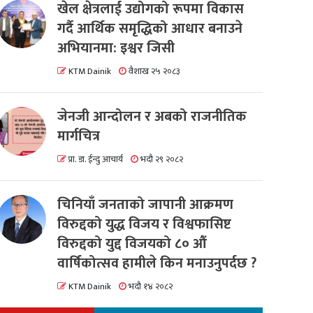
खेल क्षेत्रलाई उद्योगको रूपमा विकास
गर्दै आर्थिक समृद्धिको आधार बनाउने
अभियानमा: इश्वर जिसी
KTM Dainik
वैशाख २५ २०८३
जेनजी आन्दोलन र अबको राजनीतिक
मार्गचित्र
प्रा. डा. ईन्दु आचार्य
भदौ २९ २०८२
चिनियाँ जनताको जापानी आक्रमण
विरुद्दको युद्ध विजय र विश्वफासिष्ट
विरुद्दको युद्द विजयको ८० औं
वार्षिकोत्सव हामीले किन मनाउनुपर्दछ ?
KTM Dainik
भदौ १४ २०८२