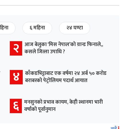
हिना
६ महिना
२४ घण्टा
२
आज बेलुका ‘मिस नेपाल’को ग्रान्ड फिनाले,,
कसले जित्ला उपाधि ?
४
र
काँकडभिट्टाबाट एक वर्षमा २४ अर्ब ५० करोड
बराबरको पेट्रोलियम पदार्थ आयात
६
मनसुनको प्रभाव कायम, केही स्थानमा भारी
वर्षाको पूर्वानुमान
सबै