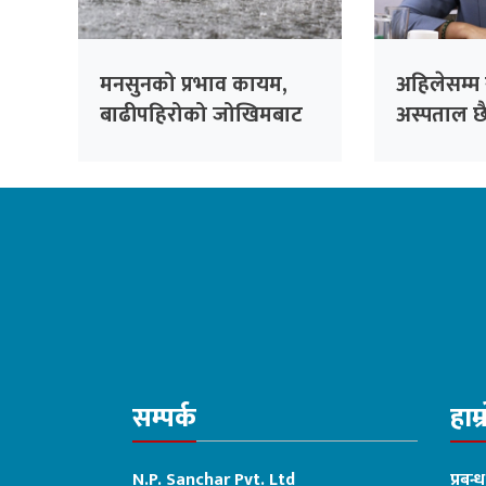
मनसुनको प्रभाव कायम,
अहिलेसम्म
बाढीपहिरोको जोखिमबाट
अस्पताल छ
सतर्क रहन आग्रह
बनाउँदैछौँः म
सम्पर्क
हाम्
N.P. Sanchar Pvt. Ltd
प्रबन्