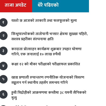
ताजा अपडेट
धेरै पढिएको
यस्तो छ आजको तरकारी तथा फलफूलको मूल्य
१
सिन्धुपाल्चोकको तातोपानी भन्सार क्षेत्रमा सुख्खा पहिरो,
२
सशस्त्र प्रहरीका संरचनामा क्षति
करदाता प्रोत्साहन कार्यक्रमः शुक्रबार उपहार घोषणा
३
गरिने, एक जनालाई १० लाख रुपैयाँ
कक्षा १२ को मौका परीक्षाको परीक्षाफल प्रकाशित
४
खाद्य प्रणाली रुपान्तरण रणनीतिक योजनाको विवरण
५
सङ्कलन गर्न स्थानीय तहसँग समन्वय गरिने
हुथी विद्रोहीको आक्रमणमा कम्तीमा ३८ यमनी सैनिकको
६
मृत्यु