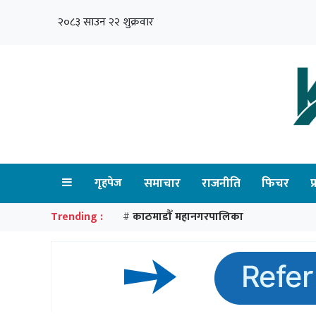
२०८३ साउन २२ शुक्रवार
गृहपेज
समाचार
राजनीति
फिचर
प
Trending :
काठमाडौँ महानगरपालिका
#