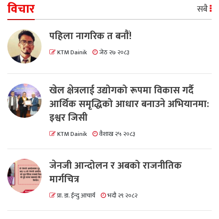
विचार
सबै
पहिला नागरिक त बनाैं!
KTM Dainik
जेठ २७ २०८३
खेल क्षेत्रलाई उद्योगको रूपमा विकास गर्दै
आर्थिक समृद्धिको आधार बनाउने अभियानमा:
इश्वर जिसी
KTM Dainik
वैशाख २५ २०८३
जेनजी आन्दोलन र अबको राजनीतिक
मार्गचित्र
प्रा. डा. ईन्दु आचार्य
भदौ २९ २०८२