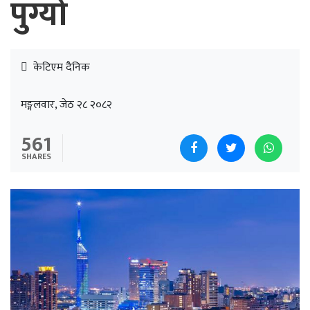
पुग्यो
केटिएम दैनिक
मङ्गलवार, जेठ २८ २०८२
561
SHARES