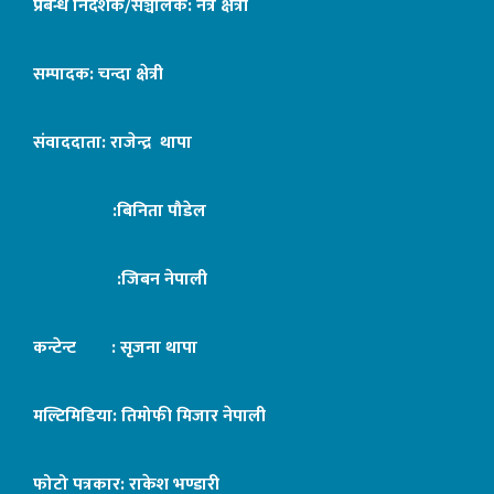
प्रबन्ध निर्देशक/सञ्चालक: नेत्र क्षेत्री
सम्पादक: चन्दा क्षेत्री
संवाददाता: राजेन्द्र थापा
:बिनिता पौडेल
:जिबन नेपाली
कन्टेन्ट : सृजना थापा
मल्टिमिडिया: तिमोफी मिजार नेपाली
फोटो पत्रकार: राकेश भण्डारी