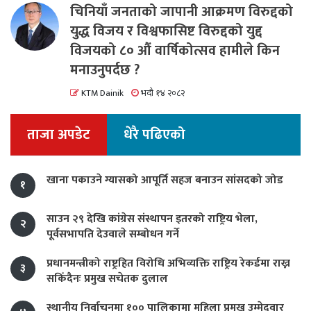
चिनियाँ जनताको जापानी आक्रमण विरुद्दको
युद्ध विजय र विश्वफासिष्ट विरुद्दको युद्द
विजयको ८० औं वार्षिकोत्सव हामीले किन
मनाउनुपर्दछ ?
KTM Dainik
भदौ १४ २०८२
ताजा अपडेट
धेरै पढिएको
खाना पकाउने ग्यासको आपूर्ति सहज बनाउन सांसदको जोड
१
साउन २९ देखि कांग्रेस संस्थापन इतरको राष्ट्रिय भेला,
२
पूर्वसभापति देउवाले सम्बोधन गर्ने
प्रधानमन्त्रीको राष्ट्रहित विरोधि अभिव्यक्ति राष्ट्रिय रेकर्डमा राख्न
३
सकिँदैनः प्रमुख सचेतक दुलाल
स्थानीय निर्वाचनमा १०० पालिकामा महिला प्रमुख उम्मेदवार