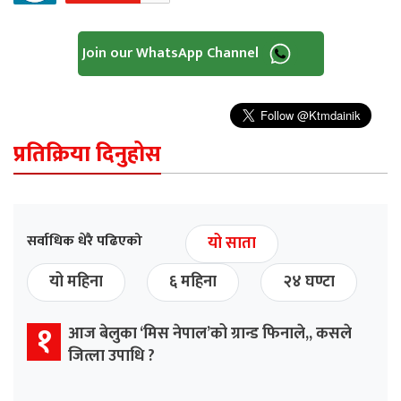
Join our WhatsApp Channel
प्रतिक्रिया दिनुहोस
सर्वाधिक धेरै पढिएको
यो साता
यो महिना
६ महिना
२४ घण्टा
१
आज बेलुका ‘मिस नेपाल’को ग्रान्ड फिनाले,, कसले
जित्ला उपाधि ?