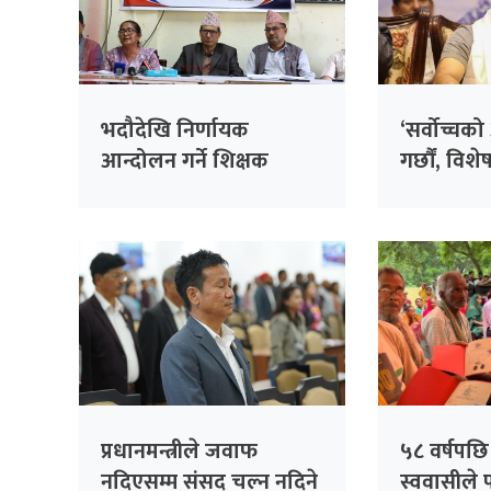
भदौदेखि निर्णायक
‘सर्वोच्चक
आन्दोलन गर्ने शिक्षक
गर्छौं, वि
महासंघको निर्णय
अझ आवश्
प्रधानमन्त्रीले जवाफ
५८ वर्षपछ
नदिएसम्म संसद् चल्न नदिने
स्ववासीले 