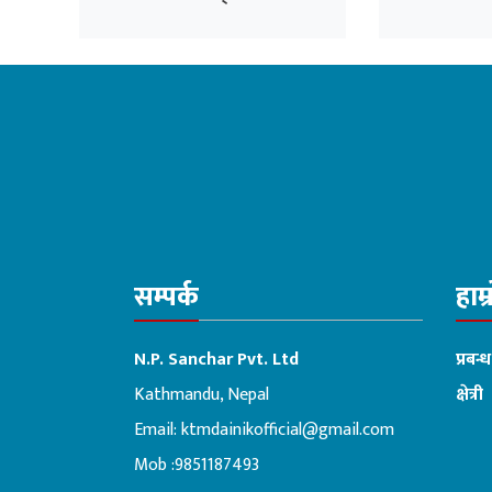
विपक्षीको अडान
२७१ परिवार
सम्पर्क
हाम्
N.P. Sanchar Pvt. Ltd
प्रबन्
Kathmandu, Nepal
क्षेत्री
Email:
ktmdainikofficial@gmail.com
:ब
Mob :9851187493