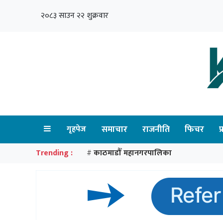
२०८३ साउन २२ शुक्रवार
गृहपेज
समाचार
राजनीति
फिचर
प
Trending :
काठमाडौँ महानगरपालिका
#