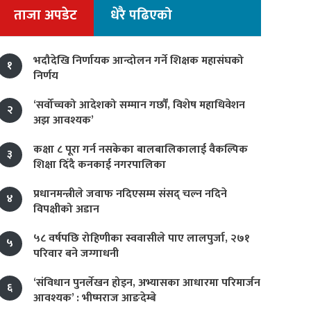
ताजा अपडेट
धेरै पढिएको
भदौदेखि निर्णायक आन्दोलन गर्ने शिक्षक महासंघको
१
निर्णय
‘सर्वोच्चको आदेशको सम्मान गर्छौं, विशेष महाधिवेशन
२
अझ आवश्यक’
कक्षा ८ पूरा गर्न नसकेका बालबालिकालाई वैकल्पिक
३
शिक्षा दिँदै कनकाई नगरपालिका
प्रधानमन्त्रीले जवाफ नदिएसम्म संसद् चल्न नदिने
४
विपक्षीको अडान
५८ वर्षपछि रोहिणीका स्ववासीले पाए लालपुर्जा, २७१
५
परिवार बने जग्गाधनी
‘संविधान पुनर्लेखन होइन, अभ्यासका आधारमा परिमार्जन
६
आवश्यक’ : भीष्मराज आङदेम्बे