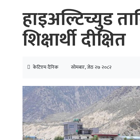
हाइअल्टिच्युड ता
शिक्षार्थी दीक्षित
केटिएम दैनिक
सोमबार, जेठ २७ २०८२