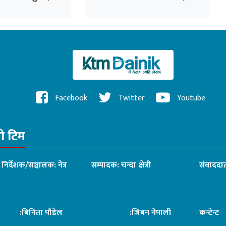
 बने जग्गाधनी
Facebook
Twitter
Youtube
रो टिम
ध निर्देशक/सञ्चालक: नेत्र
सम्पादक: चन्दा क्षेत्री
संवाददात
िनिता पौडेल
:जिबन नेपाली
कन्टेन्