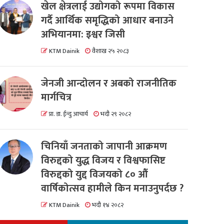
खेल क्षेत्रलाई उद्योगको रूपमा विकास
गर्दै आर्थिक समृद्धिको आधार बनाउने
अभियानमा: इश्वर जिसी
KTM Dainik
वैशाख २५ २०८३
जेनजी आन्दोलन र अबको राजनीतिक
मार्गचित्र
प्रा. डा. ईन्दु आचार्य
भदौ २९ २०८२
चिनियाँ जनताको जापानी आक्रमण
विरुद्दको युद्ध विजय र विश्वफासिष्ट
विरुद्दको युद्द विजयको ८० औं
वार्षिकोत्सव हामीले किन मनाउनुपर्दछ ?
KTM Dainik
भदौ १४ २०८२