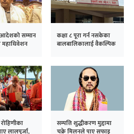
ो आदेशको सम्मान
कक्षा ८ पूरा गर्न नसकेका
शेष महाधिवेशन
बालबालिकालाई वैकल्पिक
यक’
शिक्षा दिँदै कनकाई
नगरपालिका
ि रोहिणीका
सम्पत्ति शुद्धीकरण मुद्दामा
पाए लालपुर्जा,
चक्रे मिलनले पाए सफाइ