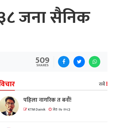
 ३३८ जना सैनिक
509
SHARES
विचार
सबै
पहिला नागरिक त बनाैं!
KTM Dainik
जेठ २७ २०८३