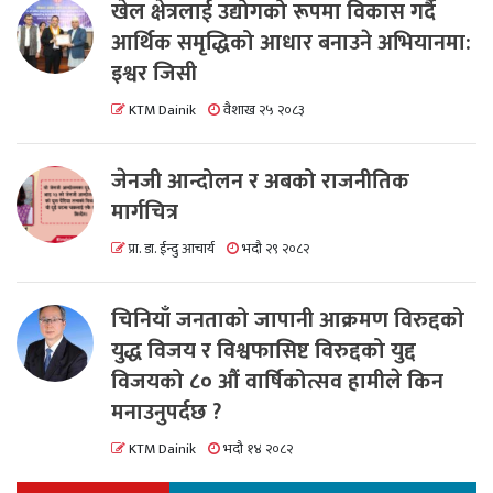
खेल क्षेत्रलाई उद्योगको रूपमा विकास गर्दै
आर्थिक समृद्धिको आधार बनाउने अभियानमा:
इश्वर जिसी
KTM Dainik
वैशाख २५ २०८३
जेनजी आन्दोलन र अबको राजनीतिक
मार्गचित्र
प्रा. डा. ईन्दु आचार्य
भदौ २९ २०८२
चिनियाँ जनताको जापानी आक्रमण विरुद्दको
युद्ध विजय र विश्वफासिष्ट विरुद्दको युद्द
विजयको ८० औं वार्षिकोत्सव हामीले किन
मनाउनुपर्दछ ?
KTM Dainik
भदौ १४ २०८२