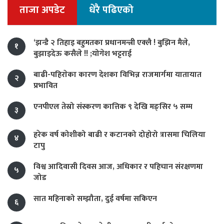
ताजा अपडेट
धेरै पढिएको
‘झन्डै २ तिहाइ बहुमतका प्रधानमन्त्री एक्लै ! बुझिन मैले,
१
बुझाइदेऊ कसैले !! ;योगेश भट्टराई
बाढी-पहिराेका कारण देशका विभिन्न राजमार्गमा यातायात
२
प्रभावित
एनपीएल तेस्रो संस्करण कात्तिक ९ देखि मङ्सिर ५ सम्म
३
हरेक वर्ष कोशीको बाढी र कटानको दोहोरो त्रासमा चिलिया
४
टापु
विश्व आदिवासी दिवस आज, अधिकार र पहिचान संरक्षणमा
५
जोड
सात महिनाको सम्झौता, दुई वर्षमा सकिएन
६