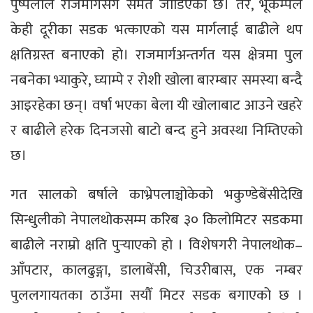
पुष्पलाल रार्जमार्गसँग समेत जोडिएको छ। तर, भूकम्पले
केही दूरीका सडक भत्काएको यस मार्गलाई बाढीले थप
क्षतिग्रस्त बनाएको हो। राजमार्गअन्तर्गत यस क्षेत्रमा पुल
नबनेका भ्याकुरे, घ्याम्पे र रोशी खोला बारम्बार समस्या बन्दै
आइरहेका छन्। वर्षा भएका बेला यी खोलाबाट आउने खहरे
र बाढीले हरेक दिनजसो बाटो बन्द हुने अवस्था निम्तिएको
छ।
गत सालको बर्षाले काभ्रेपलाञ्चोकेको भकुण्डेबेंसीदेखि
सिन्धुलीको नेपालथोकसम्म करिब ३० किलोमिटर सडकमा
बाढीले नराम्रो क्षति पुर्‍याएको हो । विशेषगरी नेपालथोक–
आँपटार, कालढुङ्गा, डालाबेंसी, चिउरीबास, एक नम्बर
पुललगायतका ठाउँमा सयौँ मिटर सडक बगाएको छ ।