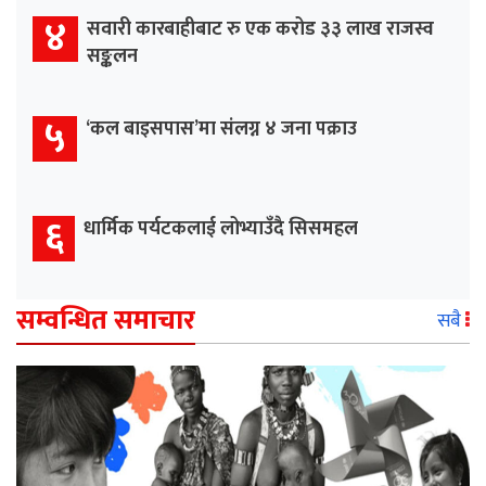
४
सवारी कारबाहीबाट रु एक करोड ३३ लाख राजस्व
सङ्कलन
५
‘कल बाइसपास’मा संलग्न ४ जना पक्राउ
६
धार्मिक पर्यटकलाई लोभ्याउँदै सिसमहल
सम्वन्धित समाचार
सबै