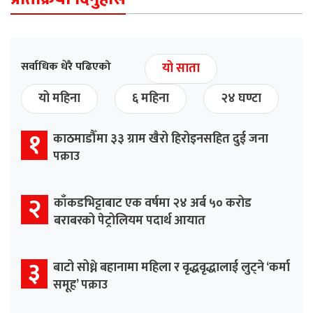
सर्वाधिक धेरै पढिएको
यो साता
यो महिना
६ महिना
२४ घण्टा
१
काठमाडौँमा ३३ ग्राम खैरो हिरोइनसहित दुई जना
पक्राउ
२
काँकडभिट्टाबाट एक वर्षमा २४ अर्ब ५० करोड
बराबरको पेट्रोलियम पदार्थ आयात
३
बाटो सोध्ने बहानामा महिला र वृद्धवृद्धालाई लुट्ने ‘कर्मा
समूह’ पक्राउ