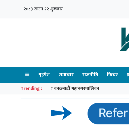
२०८३ साउन २२ शुक्रवार
गृहपेज
समाचार
राजनीति
फिचर
प
Trending :
काठमाडौँ महानगरपालिका
#