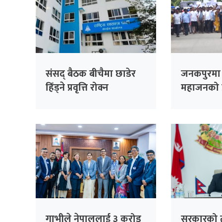
संसद् बैठक बीचैमा छाडेर
जनकपुरमा 
हिँड्ने प्रवृत्ति रोक्न
महाजनको प्
रास्वपाको पहल :
सिंहदरबार घ
सांसदहरूको हाजिरी
विश्लेषण गरिँदै
गाभीले नेपाललाई ३ करोड
सरकारको ती