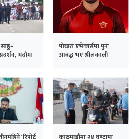
साहु–
पोखरा एभेन्जर्समा पुनः
रदर्शन, भदौमा
आबद्ध भए श्रीलंकाली
ेर्ने चेतावनी
अलराउन्डर धनञ्जय लक्षण
नमहिने ‘रिपोर्ट
काठमाडौंमा २४ घण्टामा