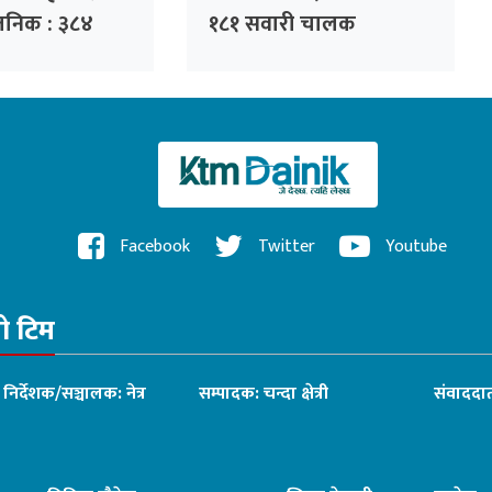
्वजनिक : ३८४
१८१ सवारी चालक
 हजार गुनासो
कारबाहीमा
Facebook
Twitter
Youtube
रो टिम
ध निर्देशक/सञ्चालक: नेत्र
सम्पादक: चन्दा क्षेत्री
संवाददात