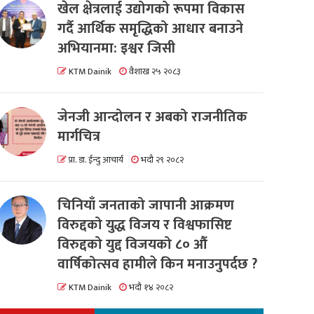
खेल क्षेत्रलाई उद्योगको रूपमा विकास
गर्दै आर्थिक समृद्धिको आधार बनाउने
अभियानमा: इश्वर जिसी
KTM Dainik
वैशाख २५ २०८३
जेनजी आन्दोलन र अबको राजनीतिक
मार्गचित्र
प्रा. डा. ईन्दु आचार्य
भदौ २९ २०८२
चिनियाँ जनताको जापानी आक्रमण
विरुद्दको युद्ध विजय र विश्वफासिष्ट
विरुद्दको युद्द विजयको ८० औं
वार्षिकोत्सव हामीले किन मनाउनुपर्दछ ?
KTM Dainik
भदौ १४ २०८२