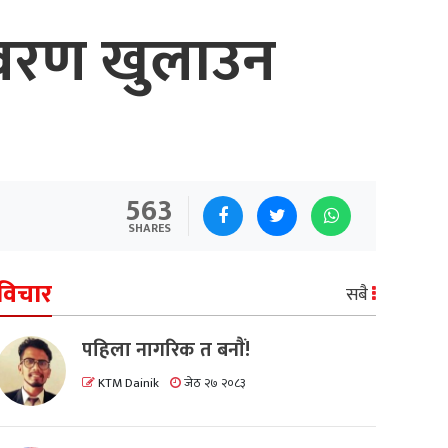
विवरण खुलाउन
563
SHARES
विचार
सबै
पहिला नागरिक त बनाैं!
KTM Dainik
जेठ २७ २०८३