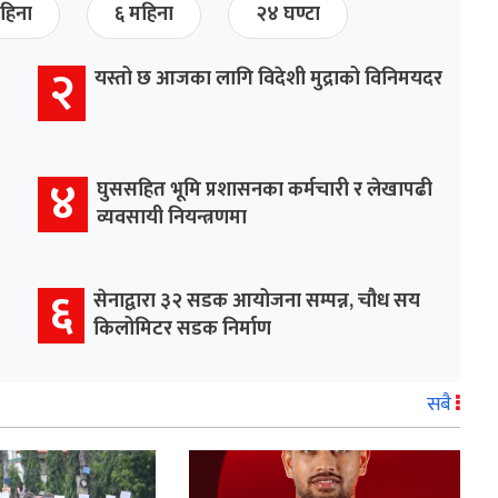
हिना
६ महिना
२४ घण्टा
२
यस्तो छ आजका लागि विदेशी मुद्राको विनिमयदर
४
घुससहित भूमि प्रशासनका कर्मचारी र लेखापढी
व्यवसायी नियन्त्रणमा
६
सेनाद्वारा ३२ सडक आयोजना सम्पन्न, चौध सय
किलोमिटर सडक निर्माण
सबै