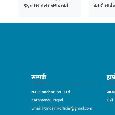
९६ लाख डलर बराबरको
कार्ड’ सार
खोप र १ करोड ८० लाख
निर्णय, ३२
डलर अनुदान दिने
फर्छ्योट
सम्पर्क
हाम्
N.P. Sanchar Pvt. Ltd
प्रबन्
Kathmandu, Nepal
क्षेत्री
Email:
ktmdainikofficial@gmail.com