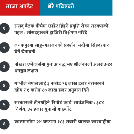
ताजा अपडेट
धेरै पढिएको
संसद् बैठक बीचैमा छाडेर हिँड्ने प्रवृत्ति रोक्न रास्वपाको
१
पहल : सांसदहरूको हाजिरी विश्लेषण गरिँदै
जनकपुरमा साहु–महाजनको प्रदर्शन, भदौमा सिंहदरबार
२
घेर्ने चेतावनी
पोखरा एभेन्जर्समा पुनः आबद्ध भए श्रीलंकाली अलराउन्डर
३
धनञ्जय लक्षण
गाभीले नेपाललाई ३ करोड ९६ लाख डलर बराबरको
४
खोप र १ करोड ८० लाख डलर अनुदान दिने
सरकारको तीनमहिने ‘रिपोर्ट कार्ड’ सार्वजनिक : ३८४
५
निर्णय, ३२ हजार गुनासो फर्छ्योट
काठमाडौंमा २४ घण्टामा १८१ सवारी चालक कारबाहीमा
६