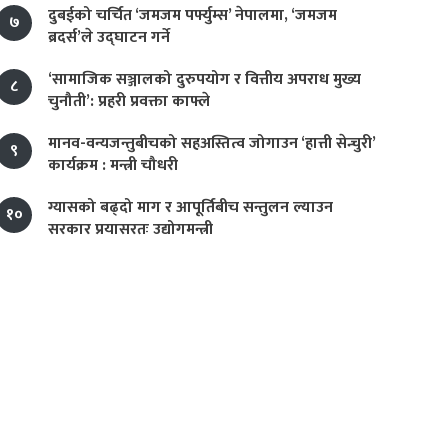
दुबईको चर्चित ‘जमजम पर्फ्युम्स’ नेपालमा, ‘जमजम
७
ब्रदर्स’ले उद्घाटन गर्ने
‘सामाजिक सञ्जालको दुरुपयोग र वित्तीय अपराध मुख्य
८
चुनौती’: प्रहरी प्रवक्ता काफ्ले
मानव-वन्यजन्तुबीचको सहअस्तित्व जोगाउन ‘हात्ती सेन्चुरी’
९
कार्यक्रम : मन्त्री चौधरी
ग्यासको बढ्दो माग र आपूर्तिबीच सन्तुलन ल्याउन
१०
सरकार प्रयासरतः उद्योगमन्त्री