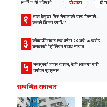
सर्वाधिक धेरै पढिएको
यो साता
यो म
१
आज बेलुका ‘मिस नेपाल’को ग्रान्ड फिनाले,,
कसले जित्ला उपाधि ?
३
काँकडभिट्टाबाट एक वर्षमा २४ अर्ब ५० करोड
बराबरको पेट्रोलियम पदार्थ आयात
५
मनसुनको प्रभाव कायम, केही स्थानमा भारी
वर्षाको पूर्वानुमान
सम्वन्धित समाचार