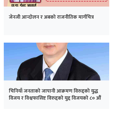
जेनजी आन्दोलन र अबको राजनीतिक मार्गचित्र
चिनियाँ जनताको जापानी आक्रमण विरुद्दको युद्ध
विजय र विश्वफासिष्ट विरुद्दको युद्द विजयको ८० औं
वार्षिकोत्सव हामीले किन मनाउनुपर्दछ ?