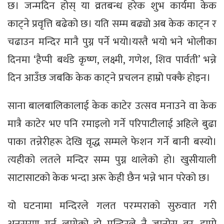
छ। जन्मदिन होस् या व्रतबन्ध हरेक शुभ कार्यमा केक
काट्ने प्रवृत्ति बढेको छ। यति सम्म बढ्यो अब केक काट्न र
चढाउन मन्दिर मानै पुग्न पर्ने भयो।यस्तै भयो भने भोलीका
दिनमा ‘हैप्पी बर्थडे कृष्ण, लक्ष्मी, गणेश, शिव पार्वती’ भन्ने
दिन आउँछ जबकि केक काट्ने प्रचलन हाम्रो पक्कै होइन।
साना बालबालिकालाई केक काटेर उत्सव मनाउने वा केक
मात्रै काटेर भए पनि रमाइलो गर्ने परिपाटीलाई अहिले बुढा
पाका तन्नेरीहरू देखि वृद्ध सम्मले फेशन गर्ने बानी बस्यो।
त्यहीको लतले मन्दिर सम्म पुग्न थालेको हो। खुसीयाली
साटासाटको केक भन्दा अरू केही छैन भन्ने भान परेको छ।
यो घटनामा मन्दिरले गलत परम्पराको सुरुवात गरी
अनुसरण गर्न लागेको हो मन्दिरले नै जानोस् तर, हाम्रो