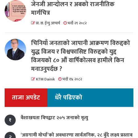
जेनजी आन्दोलन र अबको राजनीतिक
मार्गचित्र
प्रा. डा. ईन्दु आचार्य
भदौ २९ २०८२
चिनियाँ जनताको जापानी आक्रमण विरुद्दको
युद्ध विजय र विश्वफासिष्ट विरुद्दको युद्द
विजयको ८० औं वार्षिकोत्सव हामीले किन
मनाउनुपर्दछ ?
KTM Dainik
भदौ १४ २०८२
ताजा अपडेट
धेरै पढिएको
वैशाखयता विपद्बाट २०५ जनाको मृत्यु
१
‘अग्रगामी मोर्चा’को अवधारणा सार्वजनिक, २८ बुँदे लक्ष्य प्रस्ताव
२