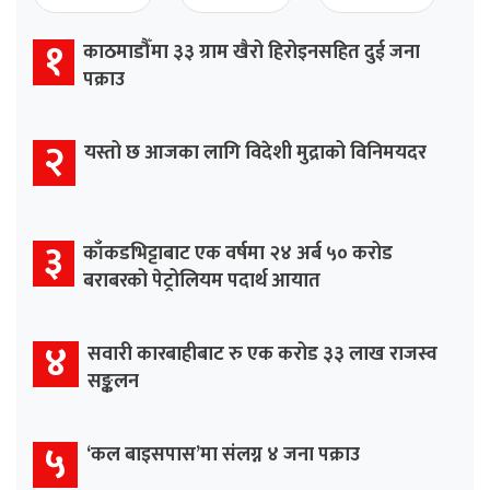
१
काठमाडौँमा ३३ ग्राम खैरो हिरोइनसहित दुई जना
पक्राउ
२
यस्तो छ आजका लागि विदेशी मुद्राको विनिमयदर
३
काँकडभिट्टाबाट एक वर्षमा २४ अर्ब ५० करोड
बराबरको पेट्रोलियम पदार्थ आयात
४
सवारी कारबाहीबाट रु एक करोड ३३ लाख राजस्व
सङ्कलन
५
‘कल बाइसपास’मा संलग्न ४ जना पक्राउ