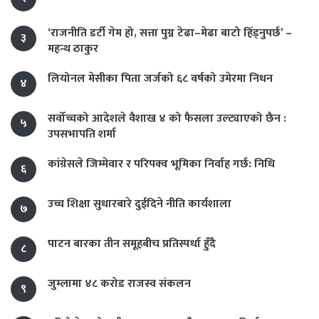
‘राजनीति डर्टी गेम हो, सत्ता पुग्न टेढा–मेढा बाटो हिँड्नुपर्छ’ –
३
महन्थ ठाकुर
लियोनल मेसीका पिता जर्जको ६८ वर्षको उमेरमा निधन
४
सर्वोच्चको आदेशले वैशाख ४ को फैसला उल्ट्याएको छैन :
५
उपसभापति शर्मा
कांग्रेसले जिम्मेवार र परिपक्व भूमिका निर्वाह गर्छ: निधि
६
उच्च शिक्षा सुधारबारे दुईदिने नीति कार्यशाला
७
पाटन बारका तीन समूहबीच प्रतिस्पर्धा हुँदै
८
जुम्लामा ४८ करोड राजस्व संकलन
९