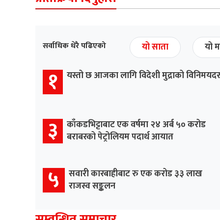
सर्वाधिक धेरै पढिएको
यो साता
यो म
१
यस्तो छ आजका लागि विदेशी मुद्राको विनिमयद
३
काँकडभिट्टाबाट एक वर्षमा २४ अर्ब ५० करोड
बराबरको पेट्रोलियम पदार्थ आयात
५
सवारी कारबाहीबाट रु एक करोड ३३ लाख
राजस्व सङ्कलन
सम्वन्धित समाचार