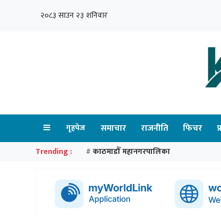
२०८३ साउन २३ शनिवार
गृहपेज
समाचार
राजनीति
फिचर
प
Trending :
काठमाडौँ महानगरपालिका
#