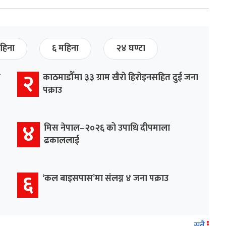
हिना
६ महिना
२४ घण्टा
२
र
काठमाडौँमा ३३ ग्राम खैरो हिरोइनसहित दुई जना
पक्राउ
४
मिस नेपाल–२०२६ को उपाधि दीपमाला
ढकाललाई
६
‘कल बाइसपास’मा संलग्न ४ जना पक्राउ
सबै