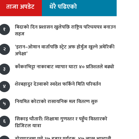
ताजा अपडेट
धेरै पढिएको
बिदाको दिन प्रशासन खुलेपछि राष्ट्रिय परिचयपत्र बनाउन
१
सहज
‘इरान–ओमान वार्तापछि स्ट्रेट अफ होर्मुज खुल्ने अमेरिकी
२
अपेक्षा’
काँकरभिट्टा नाकाबाट व्यापार घाटा ४० प्रतिशतले बढ्यो
३
शेरबहादुर देउवाको स्वदेश फर्किने मिति परिवर्तन
४
नियमित कोटाको रासायनिक मल वितरण सुरु
५
सिकाइ चौतारी: शिक्षामा गुणस्तर र पहुँच विस्तारको
६
डिजिटल यात्रा
ढोरपाटनमा पुगे ३७ हजार पर्यटक, ४७ लाख आम्दानी