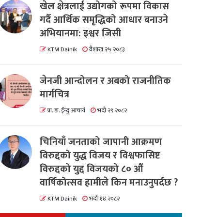
खेल क्षेत्रलाई उद्योगको रूपमा विकास
गर्दै आर्थिक समृद्धिको आधार बनाउने
अभियानमा: इश्वर जिसी
KTM Dainik
वैशाख २५ २०८३
जेनजी आन्दोलन र अबको राजनीतिक
मार्गचित्र
प्रा. डा. ईन्दु आचार्य
भदौ २९ २०८२
चिनियाँ जनताको जापानी आक्रमण
विरुद्दको युद्ध विजय र विश्वफासिष्ट
विरुद्दको युद्द विजयको ८० औं
वार्षिकोत्सव हामीले किन मनाउनुपर्दछ ?
KTM Dainik
भदौ १४ २०८२