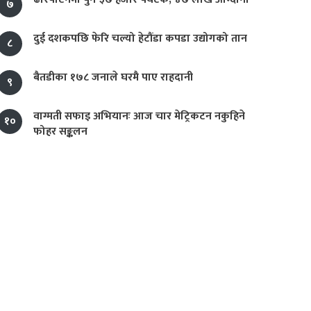
७
दुई दशकपछि फेरि चल्यो हेटौंडा कपडा उद्योगको तान
८
बैतडीका १७८ जनाले घरमै पाए राहदानी
९
वाग्मती सफाइ अभियानः आज चार मेट्रिकटन नकुहिने
१०
फोहर सङ्कलन