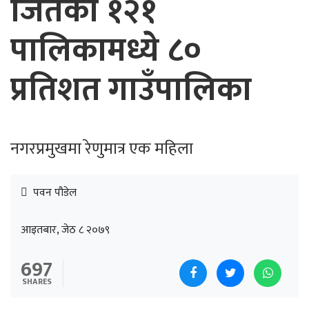
जितेका १२१
पालिकामध्ये ८०
प्रतिशत गाउँपालिका
नगरप्रमुखमा रेणुमात्र एक महिला
पवन पौडेल
आइतबार, जेठ ८ २०७९
697
SHARES