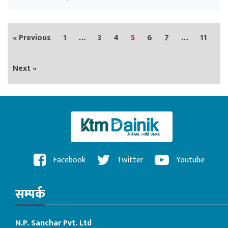
« Previous
1
…
3
4
5
6
7
…
11
Next »
Facebook
Twitter
Youtube
सम्पर्क
N.P. Sanchar Pvt. Ltd