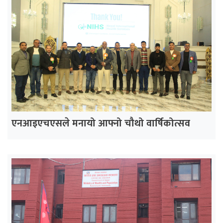
एनआइएचएसले मनायो आफ्नो चौथो वार्षिकोत्सव