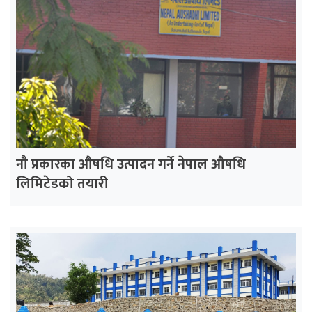
नौ प्रकारका औषधि उत्पादन गर्ने नेपाल औषधि
लिमिटेडको तयारी