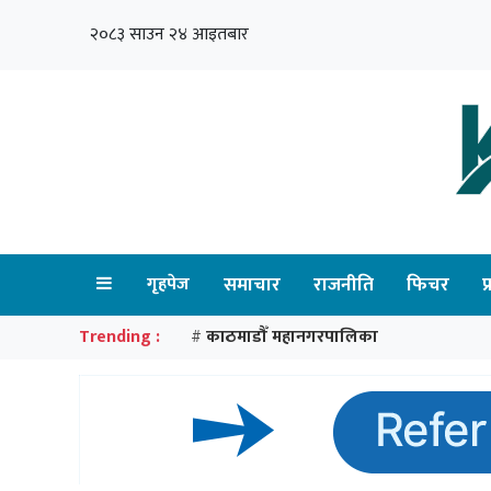
२०८३ साउन २४ आइतबार
गृहपेज
समाचार
राजनीति
फिचर
प
Trending :
काठमाडौँ महानगरपालिका
#