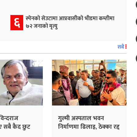
६
स्पेनको सेउटामा आप्रवासीको भीडमा कम्तीमा
७२ जनाको मृत्यु
सबै
गोविन्दराज
गुल्मी अस्पताल भवन
 सबै कैद छुट
निर्माणमा ढिलाइ, ठेक्का रद्द
गर्न मन्त्री लम्सालको