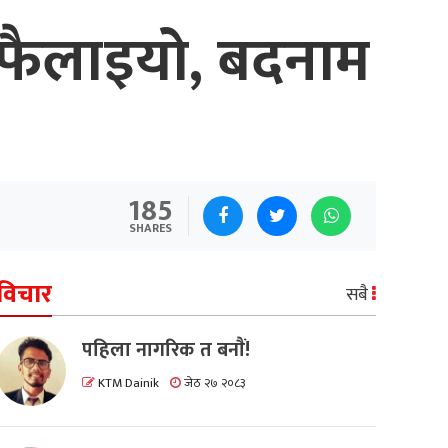
 फैलाइयो, बदनाम
185
SHARES
विचार
सबै
पहिला नागरिक त बनाैं!
KTM Dainik
जेठ २७ २०८३