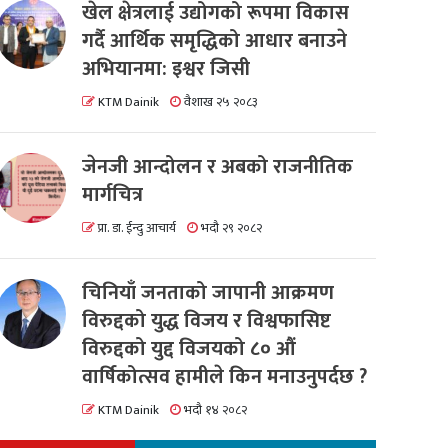
खेल क्षेत्रलाई उद्योगको रूपमा विकास
गर्दै आर्थिक समृद्धिको आधार बनाउने
अभियानमा: इश्वर जिसी
KTM Dainik
वैशाख २५ २०८३
जेनजी आन्दोलन र अबको राजनीतिक
मार्गचित्र
प्रा. डा. ईन्दु आचार्य
भदौ २९ २०८२
चिनियाँ जनताको जापानी आक्रमण
विरुद्दको युद्ध विजय र विश्वफासिष्ट
विरुद्दको युद्द विजयको ८० औं
वार्षिकोत्सव हामीले किन मनाउनुपर्दछ ?
KTM Dainik
भदौ १४ २०८२