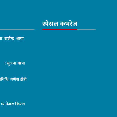
स्पेसल कभरेज
ा: राजेन्द्र थापा
ट : सृजना थापा
तिनिधि: गणेश क्षेत्री
ङ म्यानेजर: किरण