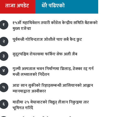
ताजा अपडेट
धेरै पढिएको
१५औं महाधिवेशन तयारी काँग्रेस केन्द्रीय समिति बैठकको
१
मुख्य एजेन्डा
पूर्वमन्त्री गोविन्दराज जोशीले पाए सबै कैद छुट
२
सुदूरपश्चिम रोयल्समा फर्किए सेफ अली जैब
३
गुल्मी अस्पताल भवन निर्माणमा ढिलाइ, ठेक्का रद्द गर्न
४
मन्त्री लम्सालको निर्देशन
आङ सान सुकीको रिहाइसम्बन्धी आसियानको आह्वान
५
म्यानमाद्वारा अस्वीकार
माडीमा २५ मेघावाटको विद्युत् लैजान निकुञ्जमा तार
६
भूमिगत गरिँदै