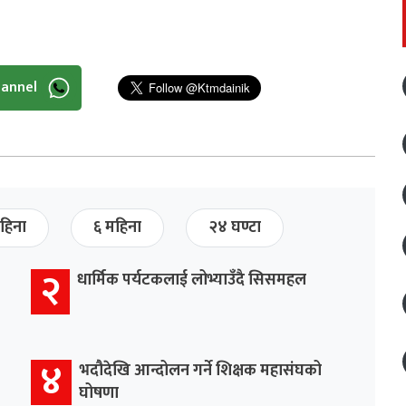
hannel
हिना
६ महिना
२४ घण्टा
२
धार्मिक पर्यटकलाई लोभ्याउँदै सिसमहल
४
भदौदेखि आन्दोलन गर्ने शिक्षक महासंघको
घोषणा