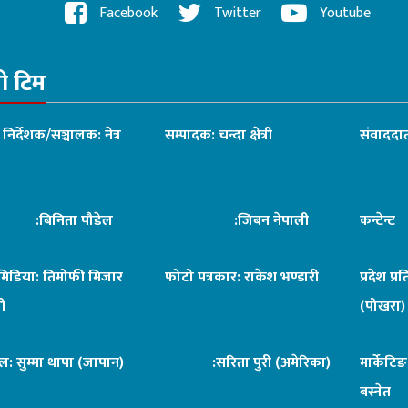
Facebook
Twitter
Youtube
रो टिम
ध निर्देशक/सञ्चालक: नेत्र
सम्पादक: चन्दा क्षेत्री
संवाददात
िनिता पौडेल
:जिबन नेपाली
कन्टेन्
िमिडिया: तिमोफी मिजार
फोटो पत्रकार: राकेश भण्डारी
प्रदेश प्र
ी
(पोखरा)
ल: सुम्मा थापा (जापान)
:सरिता पुरी (अमेरिका)
मार्केटि
बस्नेत