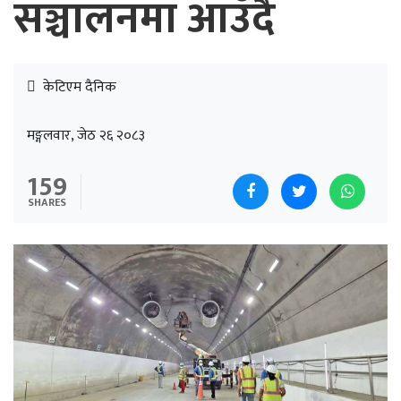
सञ्चालनमा आउँदै
केटिएम दैनिक
मङ्गलवार, जेठ २६ २०८३
159
SHARES