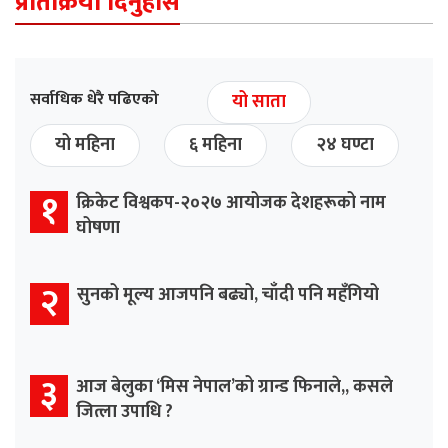
प्रतिक्रिया दिनुहोस
सर्वाधिक धेरै पढिएको
यो साता
यो महिना
६ महिना
२४ घण्टा
१
क्रिकेट विश्वकप-२०२७ आयोजक देशहरूको नाम
घोषणा
२
सुनको मूल्य आजपनि बढ्यो, चाँदी पनि महँगियो
३
आज बेलुका ‘मिस नेपाल’को ग्रान्ड फिनाले,, कसले
जित्ला उपाधि ?