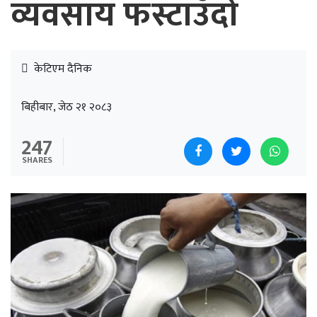
व्यवसाय फस्टाउँदो
केटिएम दैनिक
बिहीबार, जेठ २१ २०८३
247
SHARES