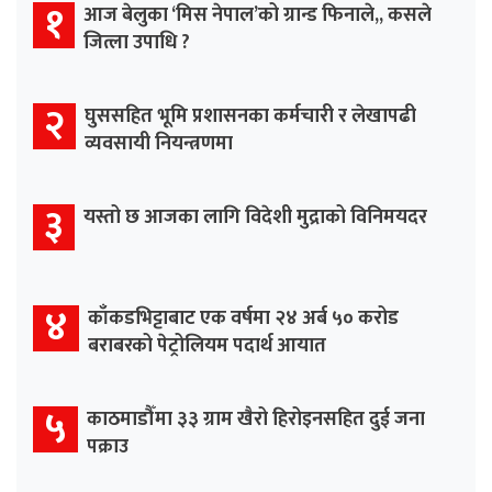
१
आज बेलुका ‘मिस नेपाल’को ग्रान्ड फिनाले,, कसले
जित्ला उपाधि ?
२
घुससहित भूमि प्रशासनका कर्मचारी र लेखापढी
व्यवसायी नियन्त्रणमा
३
यस्तो छ आजका लागि विदेशी मुद्राको विनिमयदर
४
काँकडभिट्टाबाट एक वर्षमा २४ अर्ब ५० करोड
बराबरको पेट्रोलियम पदार्थ आयात
५
काठमाडौँमा ३३ ग्राम खैरो हिरोइनसहित दुई जना
पक्राउ