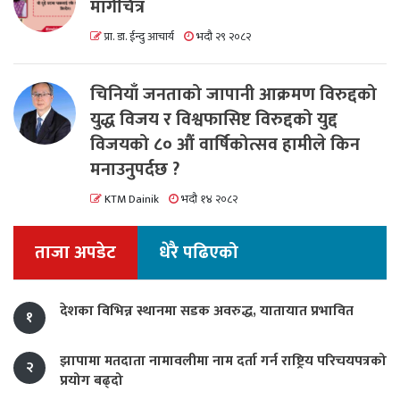
मार्गचित्र
प्रा. डा. ईन्दु आचार्य
भदौ २९ २०८२
चिनियाँ जनताको जापानी आक्रमण विरुद्दको
युद्ध विजय र विश्वफासिष्ट विरुद्दको युद्द
विजयको ८० औं वार्षिकोत्सव हामीले किन
मनाउनुपर्दछ ?
KTM Dainik
भदौ १४ २०८२
ताजा अपडेट
धेरै पढिएको
देशका विभिन्न स्थानमा सडक अवरुद्ध, यातायात प्रभावित
१
झापामा मतदाता नामावलीमा नाम दर्ता गर्न राष्ट्रिय परिचयपत्रको
२
प्रयोग बढ्दो