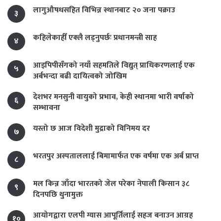
लागुऔषधसहित विभिन्न स्थानबाट २० जना पक्राउ
३
कहिलेकाहीँ एक्लै लड्नुपर्छः प्रधानमन्त्री साह
४
आइपिपीसँगको नयाँ सहमतिले विद्युत् प्राधिकरणलाई एक
५
अर्बभन्दा बढी दायित्वको जोखिम
देशभर मनसुनी वायुको प्रभाव, केही स्थानमा भारी वर्षाको
६
सम्भावना
यस्तो छ आज विदेशी मुद्राको विनिमय दर
७
भरतपुर अस्पताललाई बिमामार्फत एक वर्षमा एक अर्ब प्राप्त
८
मल किन्न जाँदा भारतको जेल परेका नेपाली किसान ३८
९
दिनपछि थुनामुक्त
आयोगद्वारा एलपी ग्यास आपूर्तिलाई सहज बनाउन आग्रह
१०