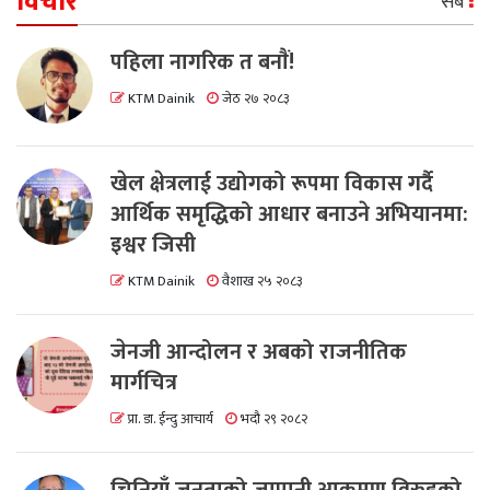
विचार
सबै
पहिला नागरिक त बनाैं!
KTM Dainik
जेठ २७ २०८३
खेल क्षेत्रलाई उद्योगको रूपमा विकास गर्दै
आर्थिक समृद्धिको आधार बनाउने अभियानमा:
इश्वर जिसी
KTM Dainik
वैशाख २५ २०८३
जेनजी आन्दोलन र अबको राजनीतिक
मार्गचित्र
प्रा. डा. ईन्दु आचार्य
भदौ २९ २०८२