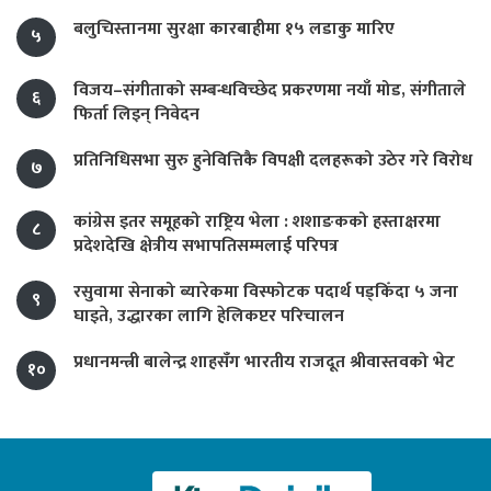
बलुचिस्तानमा सुरक्षा कारबाहीमा १५ लडाकु मारिए
५
विजय–संगीताको सम्बन्धविच्छेद प्रकरणमा नयाँ मोड, संगीता‍ले
६
फिर्ता लिइन् निवेदन
प्रतिनिधिसभा सुरु हुनेवित्तिकै विपक्षी दलहरूको उठेर गरे विरोध
७
कांग्रेस इतर समूहको राष्ट्रिय भेला : शशाङकको हस्ताक्षरमा
८
प्रदेशदेखि क्षेत्रीय सभापतिसम्मलाई परिपत्र
रसुवामा सेनाको ब्यारेकमा विस्फोटक पदार्थ पड्किँदा ५ जना
९
घाइते, उद्धारका लागि हेलिकप्टर परिचालन
प्रधानमन्त्री बालेन्द्र शाहसँग भारतीय राजदूत श्रीवास्तवको भेट
१०