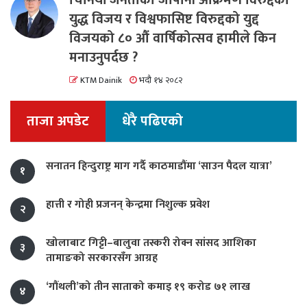
चिनियाँ जनताको जापानी आक्रमण विरुद्दको
युद्ध विजय र विश्वफासिष्ट विरुद्दको युद्द
विजयको ८० औं वार्षिकोत्सव हामीले किन
मनाउनुपर्दछ ?
KTM Dainik
भदौ १४ २०८२
ताजा अपडेट
धेरै पढिएको
सनातन हिन्दुराष्ट्र माग गर्दै काठमाडौंमा ‘साउन पैदल यात्रा’
१
हात्ती र गोही प्रजनन् केन्द्रमा निशुल्क प्रवेश
२
खोलाबाट गिट्टी–बालुवा तस्करी रोक्न सांसद आशिका
३
तामाङको सरकारसँग आग्रह
‘गौंथली’को तीन साताको कमाइ १९ करोड ७१ लाख
४