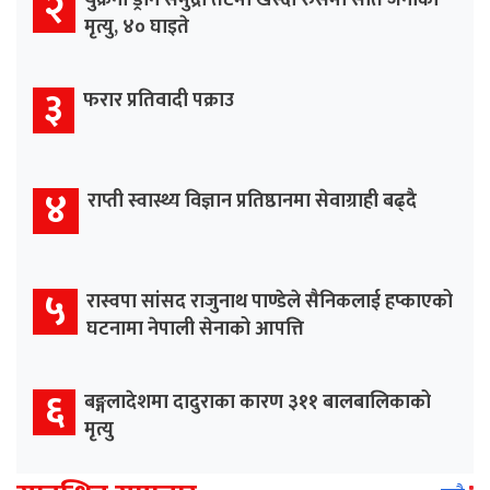
२
युक्रेनी ड्रोन समुद्री तटमा खस्दा रुसमा सात जनाको
मृत्यु, ४० घाइते
३
फरार प्रतिवादी पक्राउ
४
राप्ती स्वास्थ्य विज्ञान प्रतिष्ठानमा सेवाग्राही बढ्दै
५
रास्वपा सांसद राजुनाथ पाण्डेले सैनिकलाई हप्काएको
घटनामा नेपाली सेनाको आपत्ति
६
बङ्गलादेशमा दादुराका कारण ३११ बालबालिकाको
मृत्यु