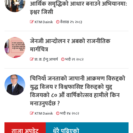
आर्थिक समृद्धिको आधार बनाउने अभियानमा:
इश्वर जिसी
KTM Dainik
वैशाख २५ २०८३
जेनजी आन्दोलन र अबको राजनीतिक
मार्गचित्र
प्रा. डा. ईन्दु आचार्य
भदौ २९ २०८२
चिनियाँ जनताको जापानी आक्रमण विरुद्दको
युद्ध विजय र विश्वफासिष्ट विरुद्दको युद्द
विजयको ८० औं वार्षिकोत्सव हामीले किन
मनाउनुपर्दछ ?
KTM Dainik
भदौ १४ २०८२
ताजा अपडेट
धेरै पढिएको