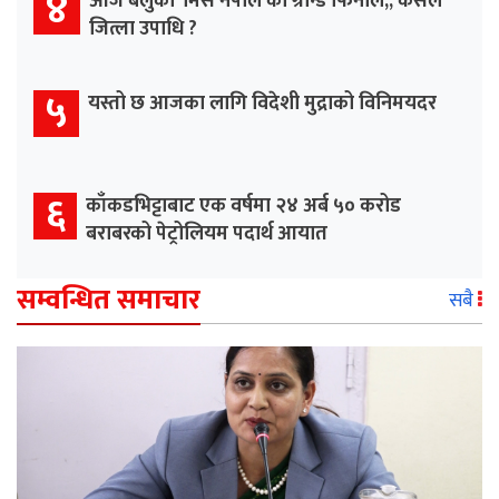
४
आज बेलुका ‘मिस नेपाल’को ग्रान्ड फिनाले,, कसले
जित्ला उपाधि ?
५
यस्तो छ आजका लागि विदेशी मुद्राको विनिमयदर
६
काँकडभिट्टाबाट एक वर्षमा २४ अर्ब ५० करोड
बराबरको पेट्रोलियम पदार्थ आयात
सम्वन्धित समाचार
सबै