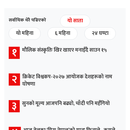
सर्वाधिक धेरै पढिएको
यो साता
यो महिना
६ महिना
२४ घण्टा
१
मौलिक संस्कृतिः खिर खाएर मनाइँदै साउन १५
२
क्रिकेट विश्वकप-२०२७ आयोजक देशहरूको नाम
घोषणा
३
सुनको मूल्य आजपनि बढ्यो, चाँदी पनि महँगियो