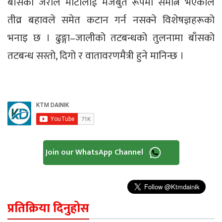
बाँसका जराले माटोलाई मजबुत रूपमा समात्ने भएकाले
तीव्र बहावले समेत कटान गर्न नसक्ने विशेषज्ञहरूको
भनाइ छ । ढुङ्गा–जालीको तटबन्धको तुलनामा बाँसको
तटबन्ध सस्तो, दिगो र वातावरणमैत्री हुने मानिन्छ ।
Join our WhatsApp Channel
प्रतिक्रिया दिनुहोस