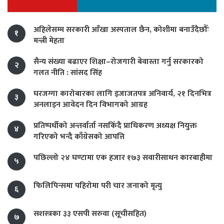
अहिलेसम्म सरकारी आँखा अस्पताल छैन, कोशीमा बनाउँदैछौँः
१
मन्त्री मेहता
सैन्य संख्या बढाएर शिक्षा–रोजगारी बेवास्ता गर्नु सरकारको
२
गलत नीति : सांसद सिंह
घरजग्गा कारोबारका लागि इजाजतपत्र अनिवार्य, २१ दिनभित्र
३
अनलाइन आवेदन दिन विभागको आग्रह
प्रतिष्पर्धीको अन्तर्वार्ता नसकिँदै प्राधिकरण अध्यक्ष नियुक्त
४
गरिएको भन्दै काँग्रेसको आपत्ति
पछिल्लो २४ घण्टामा एक हजार १७३ सवारीसाधन कारबाहीमा
५
फिलिपिन्समा पहिरोमा परी चार जनाको मृत्यु
६
सशस्त्रका ३३ एसपी सरुवा (सूचीसहित)
७